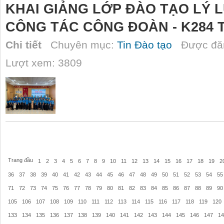
KHAI GIẢNG LỚP ĐÀO TẠO LÝ 
CÔNG TÁC CÔNG ĐOÀN - K284 
Chi tiết
Chuyên mục:
Tin Đào tạo
Được đăn
Lượt xem: 3809
Trang đầu
1
2
3
4
5
6
7
8
9
10
11
12
13
14
15
16
17
18
19
2
36
37
38
39
40
41
42
43
44
45
46
47
48
49
50
51
52
53
54
55
71
72
73
74
75
76
77
78
79
80
81
82
83
84
85
86
87
88
89
90
105
106
107
108
109
110
111
112
113
114
115
116
117
118
119
120
133
134
135
136
137
138
139
140
141
142
143
144
145
146
147
14