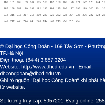
160
161
162
163
164
165
166
167
168
169
170
171
172
173
174
17
187
188
189
190
191
192
193
194
195
196
197
198
199
200
201
20
214
215
216
217
218
219
220
221
222
223
224
225
226
227
228
22
241
242
243
244
245
246
247
248
249
250
251
252
© Đại học Công Đoàn - 169 Tây Sơn - Phường
TP.Hà Nội
Điện thoại: (84-4) 3.857.3204
Website: http://www.dhcd.edu.vn - Email:
dhcongdoan@dhcd.edu.vn
Ghi rõ nguồn "Đại học Công Đoàn" khi phát hàn
từ website.
Số lượng truy cập: 5957201; Đang online: 258