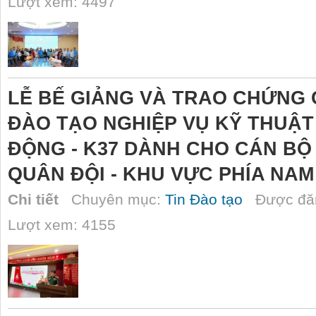
Lượt xem: 4497
LỄ BẾ GIẢNG VÀ TRAO CHỨNG 
ĐÀO TẠO NGHIỆP VỤ KỸ THUẬT
ĐỘNG - K37 DÀNH CHO CÁN B
QUÂN ĐỘI - KHU VỰC PHÍA NAM
Chi tiết
Chuyên mục:
Tin Đào tạo
Được đăn
Lượt xem: 4155