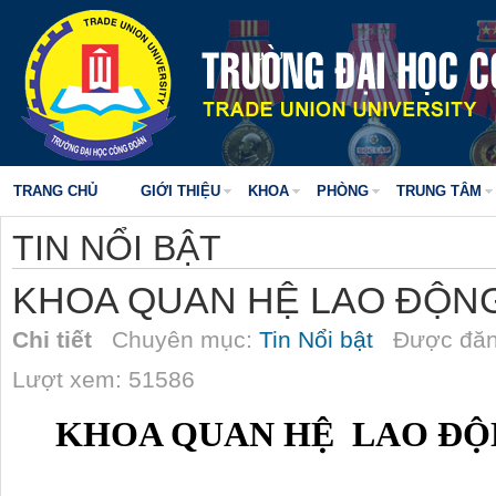
TRANG CHỦ
GIỚI THIỆU
KHOA
PHÒNG
TRUNG TÂM
TIN NỔI BẬT
KHOA QUAN HỆ LAO ĐỘN
Chi tiết
Chuyên mục:
Tin Nổi bật
Được đăn
Lượt xem: 51586
KHOA QUAN HỆ  LAO Đ