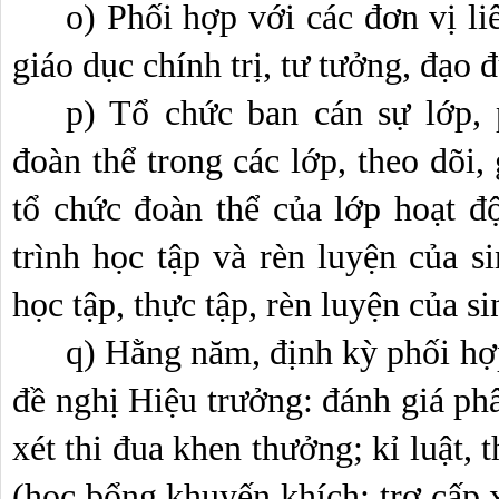
o) Phối hợp với các đơn vị li
giáo dục chính trị, tư tưởng, đạo đ
p) Tổ chức ban cán sự lớp, 
đoàn thể trong các lớp, theo dõi,
tổ chức đoàn thể của lớp hoạt độ
trình học tập và rèn luyện của si
học tập, thực tập, rèn luyện của si
q) Hằng năm, định kỳ phối hợ
đề nghị Hiệu trưởng: đánh giá phân
xét thi đua khen thưởng; kỉ luật, 
(học bổng khuyến khích; trợ cấp x