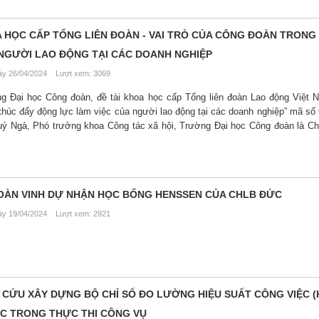
 HỌC CẤP TỔNG LIÊN ĐOÀN - VAI TRÒ CỦA CÔNG ĐOÀN TRONG 
NGƯỜI LAO ĐỘNG TẠI CÁC DOANH NGHIỆP
y 26/04/2024 Lượt xem: 3069
ng Đại học Công đoàn, đề tài khoa học cấp Tổng liên đoàn Lao động Việt N
thúc đẩy động lực làm việc của người lao động tại các doanh nghiệp” mã s
uý Ngà, Phó trưởng khoa Công tác xã hội, Trường Đại học Công đoàn là C
ĐOÀN VINH DỰ NHẬN HỌC BỔNG HENSSEN CỦA CHLB ĐỨC
y 19/04/2024 Lượt xem: 2921
N CỨU XÂY DỰNG BỘ CHỈ SỐ ĐO LƯỜNG HIỆU SUẤT CÔNG VIỆC (K
ỘC TRONG THỰC THI CÔNG VỤ