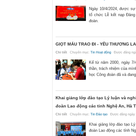
Ngày 10/4/2024, được sự
tổ chức Lễ kết nạp Đảng
đoàn.
GIỌT MÁU TRAO ĐI - YÊU THƯƠNG L
Chi tiết
Chuyên mục:
Tin Hoạt động
Được đăng ngà
Kể từ năm 2000, ngày 7/
thần, trách nhiệm của mìn
học Công đoàn đã và đang
Khai giảng lớp đào tạo Lý luận và ng
đoàn Lao động các tỉnh Nghệ An, Hà T
Chi tiết
Chuyên mục:
Tin Đào tạo
Được đăng ngày 
Khai giảng lớp đào tạo L
đoàn Lao động các tỉnh N