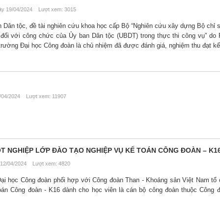
y 19/04/2024 Lượt xem: 3015
n Dân tộc, đề tài nghiên cứu khoa học cấp Bộ “Nghiên cứu xây dựng Bộ chỉ 
) đối với công chức của Ủy ban Dân tộc (UBDT) trong thực thi công vụ” d
rường Đại học Công đoàn là chủ nhiệm đã được đánh giá, nghiệm thu đạt kết
04/2024 Lượt xem: 11907
ỐT NGHIỆP LỚP ĐÀO TẠO NGHIỆP VỤ KẾ TOÁN CÔNG ĐOÀN – K1
12/04/2024 Lượt xem: 4820
ại học Công đoàn phối hợp với Công đoàn Than - Khoáng sản Việt Nam tổ
oán Công đoàn - K16 dành cho học viên là cán bộ công đoàn thuộc Công 