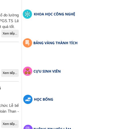
số đo lường
o PGS.TS Lê
 quả tốt.
Xem tiếp...
Xem tiếp...
6
 chức Lễ bế
đoàn Than -
Xem tiếp...