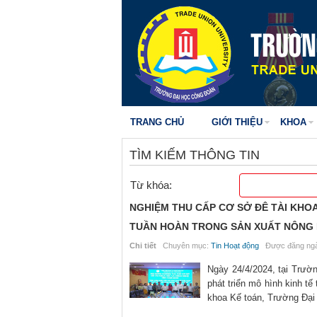
TRANG CHỦ
GIỚI THIỆU
KHOA
TÌM KIẾM THÔNG TIN
Từ khóa:
NGHIỆM THU CẤP CƠ SỞ ĐÊ TÀI KHOA
TUẦN HOÀN TRONG SẢN XUẤT NÔNG 
Chi tiết
Chuyên mục:
Tin Hoạt động
Được đăng ngà
Ngày 24/4/2024, tại Trườ
phát triển mô hình kinh t
khoa Kế toán, Trường Đại 