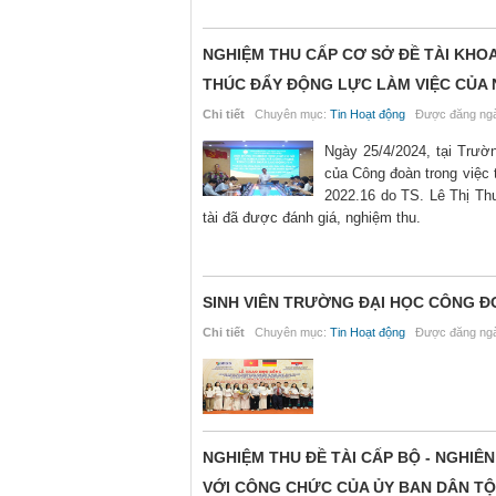
NGHIỆM THU CẤP CƠ SỞ ĐỀ TÀI KHOA
THÚC ĐẨY ĐỘNG LỰC LÀM VIỆC CỦA 
Chi tiết
Chuyên mục:
Tin Hoạt động
Được đăng ngà
Ngày 25/4/2024, tại Trườ
của Công đoàn trong việc 
2022.16 do TS. Lê Thị Th
tài đã được đánh giá, nghiệm thu.
SINH VIÊN TRƯỜNG ĐẠI HỌC CÔNG 
Chi tiết
Chuyên mục:
Tin Hoạt động
Được đăng ngà
NGHIỆM THU ĐỀ TÀI CẤP BỘ - NGHIÊ
VỚI CÔNG CHỨC CỦA ỦY BAN DÂN T