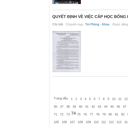
QUYẾT ĐỊNH VỀ VIỆC CẤP HỌC BỔNG 
Chi tiết
Chuyên mục:
Tin Phòng - Khoa
Được đăng 
Trang đầu
1
2
3
4
5
6
7
8
9
10
11
12
36
37
38
39
40
41
42
43
44
45
46
47
74
71
72
73
75
76
77
78
79
80
81
82
105
106
107
108
109
110
111
112
113
11