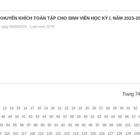
KHUYẾN KHÍCH TOÀN TẬP CHO SINH VIÊN HỌC KỲ I, NĂM 2023-2
ngày 04/04/2024 Lượt xem: 3775
Trang 74
13
14
15
16
17
18
19
20
21
22
23
24
25
26
27
28
29
30
31
32
48
49
50
51
52
53
54
55
56
57
58
59
60
61
62
63
64
65
66
67
83
84
85
86
87
88
89
90
91
92
93
94
95
96
97
98
99
100
101
102
4
115
116
117
118
119
120
121
122
123
124
125
126
127
128
129
130