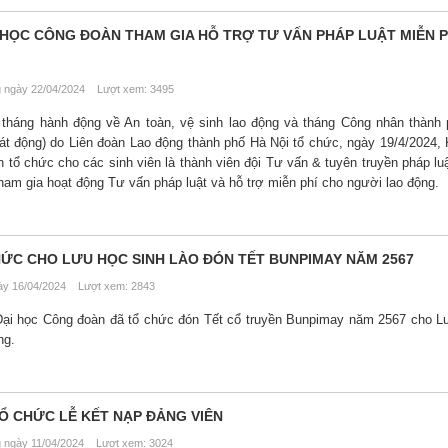
I HỌC CÔNG ĐOÀN THAM GIA HỖ TRỢ TƯ VẤN PHÁP LUẬT MIỄN P
ngày 22/04/2024 Lượt xem: 3495
tháng hành động về An toàn, vệ sinh lao động và tháng Công nhân thành
hát động) do Liên đoàn Lao động thành phố Hà Nội tổ chức, ngày 19/4/2024, 
tổ chức cho các sinh viên là thành viên đội Tư vấn & tuyên truyền pháp lu
am gia hoạt động Tư vấn pháp luật và hỗ trợ miễn phí cho người lao động.
ỨC CHO LƯU HỌC SINH LÀO ĐÓN TẾT BUNPIMAY NĂM 2567
y 16/04/2024 Lượt xem: 2843
ại học Công đoàn đã tổ chức đón Tết cổ truyền Bunpimay năm 2567 cho L
ng.
Ổ CHỨC LỄ KẾT NẠP ĐẢNG VIÊN
ngày 11/04/2024 Lượt xem: 3024