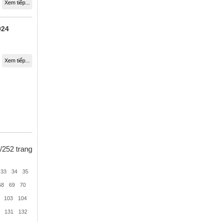
Xem tiếp...
024
Xem tiếp...
/252 trang
33
34
35
68
69
70
103
104
131
132