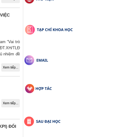
VIỆC
am “Vai trò
ố ĐT.XH/TLĐ
hủ nhiệm đề
Xem tiếp...
Xem tiếp...
PI) ĐỐI