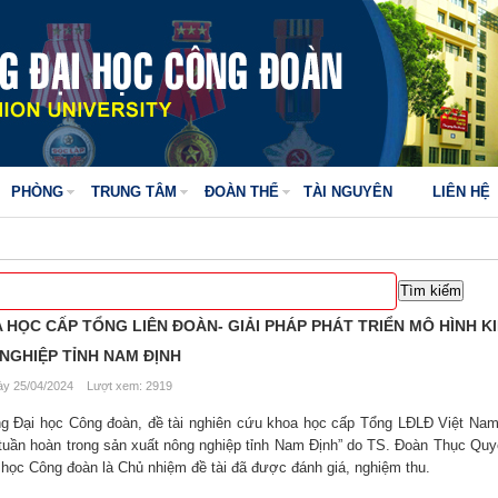
PHÒNG
TRUNG TÂM
ĐOÀN THỂ
TÀI NGUYÊN
LIÊN HỆ
 HỌC CẤP TỔNG LIÊN ĐOÀN- GIẢI PHÁP PHÁT TRIỂN MÔ HÌNH K
NGHIỆP TỈNH NAM ĐỊNH
y 25/04/2024 Lượt xem: 2919
ng Đại học Công đoàn, đề tài nghiên cứu khoa học cấp Tổng LĐLĐ Việt Nam
ế tuần hoàn trong sản xuất nông nghiệp tỉnh Nam Định” do TS. Đoàn Thục Qu
học Công đoàn là Chủ nhiệm đề tài đã được đánh giá, nghiệm thu.