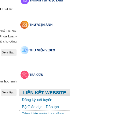
HÍ CHO
 phố Hà Nội
Khoa Luật -
ật cho cộng
Xem tiếp...
ưu học sinh
LIÊN KẾT WEBSITE
Xem tiếp...
Đăng ký xét tuyển
Bộ Giáo dục - Đào tạo
Tổng Liên đoàn Lao động