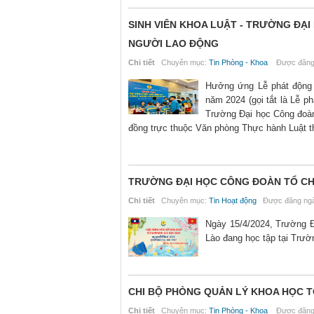
SINH VIÊN KHOA LUẬT - TRƯỜNG ĐẠ
NGƯỜI LAO ĐỘNG
Chi tiết
Chuyên mục:
Tin Phòng - Khoa
Được đăng 
Hưởng ứng Lễ phát động 
năm 2024 (gọi tắt là Lễ p
Trường Đại học Công đoàn 
đồng trực thuộc Văn phòng Thực hành Luật th
TRƯỜNG ĐẠI HỌC CÔNG ĐOÀN TỔ CH
Chi tiết
Chuyên mục:
Tin Hoạt động
Được đăng ngà
Ngày 15/4/2024, Trường Đ
Lào đang học tập tại Trườ
CHI BỘ PHÒNG QUẢN LÝ KHOA HỌC T
Chi tiết
Chuyên mục:
Tin Phòng - Khoa
Được đăng 