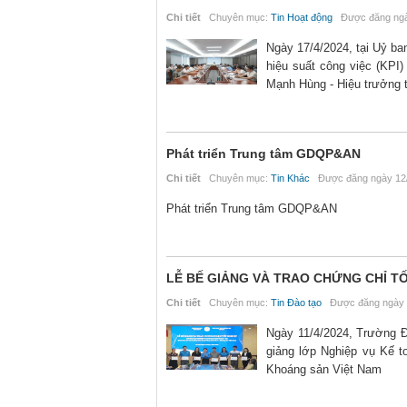
Chi tiết
Chuyên mục:
Tin Hoạt động
Được đăng ngà
Ngày 17/4/2024, tại Uỷ ba
hiệu suất công việc (KPI
Mạnh Hùng - Hiệu trưởng t
Phát triển Trung tâm GDQP&AN
Chi tiết
Chuyên mục:
Tin Khác
Được đăng ngày 12/
Phát triển Trung tâm GDQP&AN
LỄ BẾ GIẢNG VÀ TRAO CHỨNG CHỈ T
Chi tiết
Chuyên mục:
Tin Đào tạo
Được đăng ngày 
Ngày 11/4/2024, Trường Đ
giảng lớp Nghiệp vụ Kế t
Khoáng sản Việt Nam