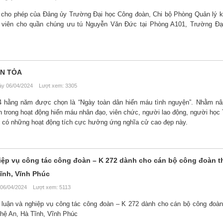
 cho phép của Đảng ủy Trường Đại học Công đoàn, Chi bộ Phòng Quản lý 
 viên cho quần chúng ưu tú Nguyễn Văn Đức tại Phòng A101, Trường Đạ
AN TỎA
y 06/04/2024 Lượt xem: 3305
4 hằng năm được chọn là “Ngày toàn dân hiến máu tình nguyện”. Nhằm nâ
h trong hoạt động hiến máu nhân đạo, viên chức, người lao động, người học
 có những hoạt động tích cực hưởng ứng nghĩa cử cao đẹp này.
hiệp vụ công tác công đoàn – K 272 dành cho cán bộ công đoàn t
ĩnh, Vĩnh Phúc
06/04/2024 Lượt xem: 5113
ý luận và nghiệp vụ công tác công đoàn – K 272 dành cho cán bộ công đoàn
ghệ An, Hà Tĩnh, Vĩnh Phúc