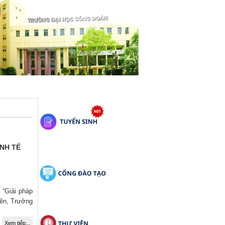
INH TẾ
 “Giải pháp
yên, Trưởng
Xem tiếp...