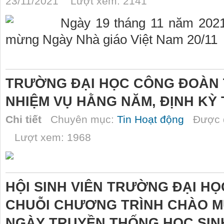
23/11/2021 Lượt xem: 2141
Ngày 19 tháng 11 năm 202
mừng Ngày Nhà giáo Việt Nam 20/11
TRƯỜNG ĐẠI HỌC CÔNG ĐOÀN 
NHIỆM VỤ HẰNG NĂM, ĐỊNH KỲ 
Chi tiết
Chuyên mục:
Tin Hoạt động
Được đ
Lượt xem: 1968
HỘI SINH VIÊN TRƯỜNG ĐẠI H
CHUỖI CHƯƠNG TRÌNH CHÀO M
NGÀY TRUYỀN THỐNG HỌC SINH,