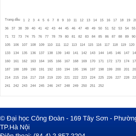
Trang đầu
1
2
3
4
5
6
7
8
9
10
11
12
13
14
15
16
17
18
19
2
36
37
38
39
40
41
42
43
44
45
46
47
48
49
50
51
52
53
54
55
71
72
73
74
75
76
77
78
79
80
81
82
83
84
85
86
87
88
89
90
105
106
107
108
109
110
111
112
113
114
115
116
117
118
119
120
133
134
135
136
137
138
139
140
141
142
143
144
145
146
147
14
160
161
162
163
164
165
166
167
168
169
170
171
172
173
174
17
187
188
189
190
191
192
193
194
195
196
197
198
199
200
201
20
214
215
216
217
218
219
220
221
222
223
224
225
226
227
228
22
241
242
243
244
245
246
247
248
249
250
251
252
© Đại học Công Đoàn - 169 Tây Sơn - Phường
TP.Hà Nội
Điện thoại: (84-4) 3.857.3204