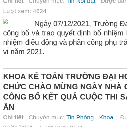
Chi tiết
Chuyên mục:
Tin Nổi bật
Được đăn
Lượt xem: 4624
Ngày 07/12/2021, Trường Đạ
công bố và trao quyết định bổ nhiệm l
nhiệm điều động và phân công phụ tr
vị năm 2021.
KHOA KẾ TOÁN TRƯỜNG ĐẠI H
CHỨC CHÀO MỪNG NGÀY NHÀ GI
CÔNG BỐ KẾT QUẢ CUỘC THI S
ÂN
Chi tiết
Chuyên mục:
Tin Phòng - Khoa
Đượ