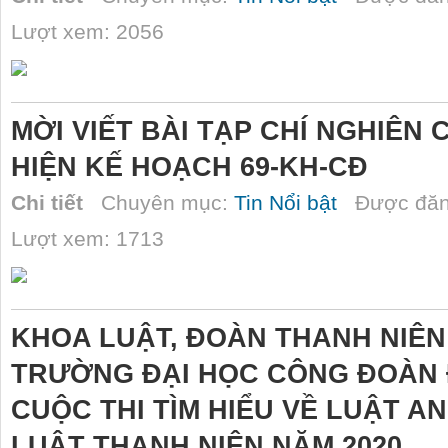
Lượt xem: 2056
MỜI VIẾT BÀI TẠP CHÍ NGHIÊN
HIỆN KẾ HOẠCH 69-KH-CĐ
Chi tiết
Chuyên mục:
Tin Nổi bật
Được đăn
Lượt xem: 1713
KHOA LUẬT, ĐOÀN THANH NIÊN -
TRƯỜNG ĐẠI HỌC CÔNG ĐOÀN 
CUỘC THI TÌM HIỂU VỀ LUẬT AN
LUẬT THANH NIÊN NĂM 2020