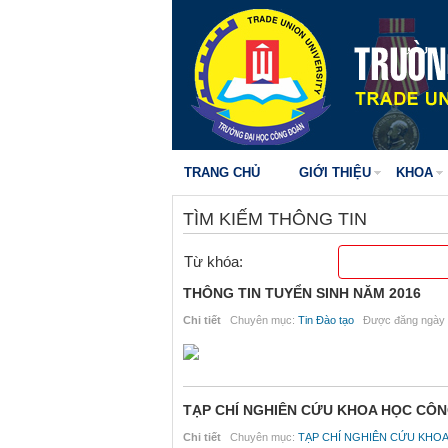
TRANG CHỦ
GIỚI THIỆU
KHOA
TÌM KIẾM THÔNG TIN
Từ khóa:
THÔNG TIN TUYỂN SINH NĂM 2016
Chi tiết
Chuyên mục:
Tin Đào tạo
Được đăng ngày 
TẠP CHÍ NGHIÊN CỨU KHOA HỌC CÔN
Chi tiết
Chuyên mục:
TẠP CHÍ NGHIÊN CỨU KHO