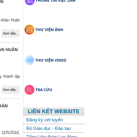
ÀN
n nhận Huân
Xem tiếp...
ẬN HUÂN
y thành lập
Xem tiếp...
OÀN
LIÊN KẾT WEBSITE
Đăng ký xét tuyển
Bộ Giáo dục - Đào tạo
 11/5/2016,
Tổng Liên đoàn Lao động