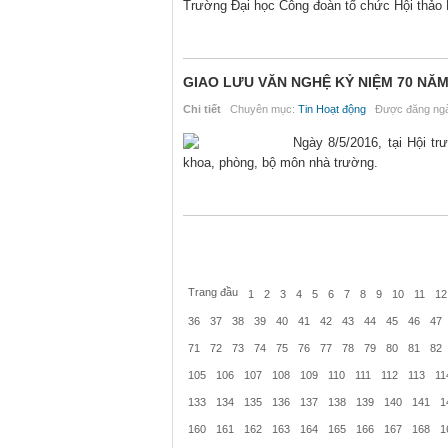
Trường Đại học Công đoàn tổ chức Hội thảo K
GIAO LƯU VĂN NGHỆ KỶ NIỆM 70 N
Chi tiết
Chuyên mục:
Tin Hoạt động
Được đăng ngà
Ngày 8/5/2016, tại Hội t
khoa, phòng, bộ môn nhà trường.
Trang đầu
1
2
3
4
5
6
7
8
9
10
11
12
36
37
38
39
40
41
42
43
44
45
46
47
71
72
73
74
75
76
77
78
79
80
81
82
105
106
107
108
109
110
111
112
113
11
133
134
135
136
137
138
139
140
141
1
160
161
162
163
164
165
166
167
168
1