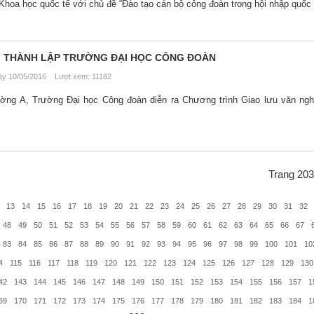
hoa học quốc tế với chủ đề “Đào tạo cán bộ công đoàn trong hội nhập quốc 
ĂM THÀNH LẬP TRƯỜNG ĐẠI HỌC CÔNG ĐOÀN
y 10/05/2016 Lượt xem: 11182
rường A, Trường Đại học Công đoàn diễn ra Chương trình Giao lưu văn ng
Trang 203
13
14
15
16
17
18
19
20
21
22
23
24
25
26
27
28
29
30
31
32
48
49
50
51
52
53
54
55
56
57
58
59
60
61
62
63
64
65
66
67
83
84
85
86
87
88
89
90
91
92
93
94
95
96
97
98
99
100
101
10
4
115
116
117
118
119
120
121
122
123
124
125
126
127
128
129
130
42
143
144
145
146
147
148
149
150
151
152
153
154
155
156
157
1
69
170
171
172
173
174
175
176
177
178
179
180
181
182
183
184
1