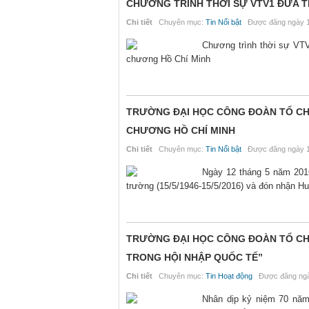
CHƯƠNG TRÌNH THỜI SỰ VTV1 ĐƯA T
Chi tiết
Chuyên mục:
Tin Nổi bật
Được đăng ngày 1
Chương trình thời sự VT
chương Hồ Chí Minh
TRƯỜNG ĐẠI HỌC CÔNG ĐOÀN TỔ CH
CHƯƠNG HỒ CHÍ MINH
Chi tiết
Chuyên mục:
Tin Nổi bật
Được đăng ngày 1
Ngày 12 tháng 5 năm 2016
trường (15/5/1946-15/5/2016) và đón nhận H
TRƯỜNG ĐẠI HỌC CÔNG ĐOÀN TỔ CH
TRONG HỘI NHẬP QUỐC TẾ”
Chi tiết
Chuyên mục:
Tin Hoạt động
Được đăng ngà
Nhân dịp kỷ niệm 70 năm 