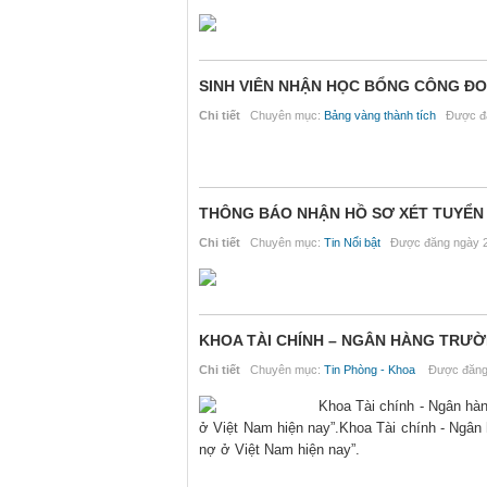
SINH VIÊN NHẬN HỌC BỔNG CÔNG ĐO
Chi tiết
Chuyên mục:
Bảng vàng thành tích
Được đă
THÔNG BÁO NHẬN HỒ SƠ XÉT TUYỂN Đ
Chi tiết
Chuyên mục:
Tin Nổi bật
Được đăng ngày 2
KHOA TÀI CHÍNH – NGÂN HÀNG TRƯ
Chi tiết
Chuyên mục:
Tin Phòng - Khoa
Được đăng 
Khoa Tài chính - Ngân hàn
ở Việt Nam hiện nay”.Khoa Tài chính - Ngân 
nợ ở Việt Nam hiện nay”.