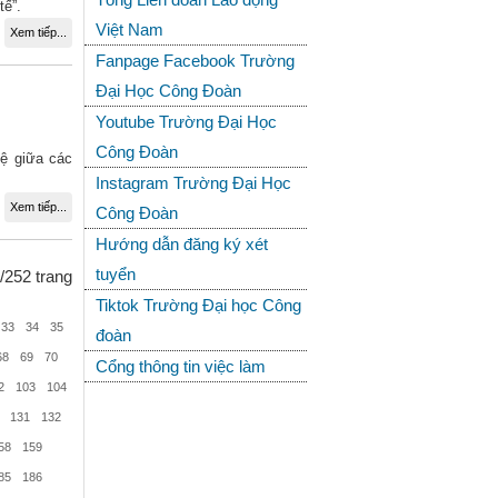
tế”.
Việt Nam
Xem tiếp...
Fanpage Facebook Trường
Đại Học Công Đoàn
Youtube Trường Đại Học
Công Đoàn
hệ giữa các
Instagram Trường Đại Học
Xem tiếp...
Công Đoàn
Hướng dẫn đăng ký xét
tuyển
/252 trang
Tiktok Trường Đại học Công
33
34
35
đoàn
68
69
70
Cổng thông tin việc làm
2
103
104
131
132
58
159
85
186