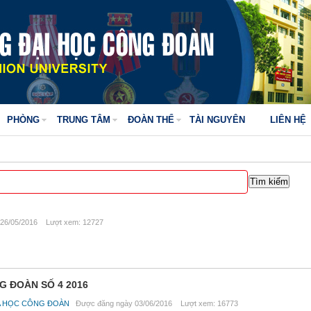
PHÒNG
TRUNG TÂM
ĐOÀN THỂ
TÀI NGUYÊN
LIÊN HỆ
26/05/2016 Lượt xem: 12727
G ĐOÀN SỐ 4 2016
A HỌC CÔNG ĐOÀN
Được đăng ngày 03/06/2016 Lượt xem: 16773