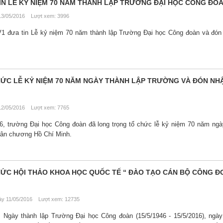
IN LỄ KỶ NIỆM 70 NĂM THÀNH LẬP TRƯỜNG ĐẠI HỌC CÔNG ĐO
3/05/2016 Lượt xem: 3996
V1 đưa tin Lễ kỷ niệm 70 năm thành lập Trường Đại học Công đoàn và đó
ỨC LỄ KỶ NIỆM 70 NĂM NGÀY THÀNH LẬP TRƯỜNG VÀ ĐÓN NH
2/05/2016 Lượt xem: 7765
, trường Đại học Công đoàn đã long trọng tổ chức lễ kỷ niệm 70 năm ngà
uân chương Hồ Chí Minh.
ỨC HỘI THẢO KHOA HỌC QUỐC TẾ “ ĐÀO TẠO CÁN BỘ CÔNG Đ
y 11/05/2016 Lượt xem: 12735
Ngày thành lập Trường Đại học Công đoàn (15/5/1946 - 15/5/2016), ngày