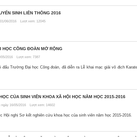
UYỂN SINH LIÊN THÔNG 2016
01/06/2016 Lượt xem: 12045
ẠI HỌC CÔNG ĐOÀN MỞ RỘNG
/05/2016 Lượt xem: 7387
hi đấu Trường Đại học Công đoàn, đã diễn ra Lễ khai mạc giải vô địch Kara
HỌC CỦA SINH VIÊN KHOA XÃ HỘI HỌC NĂM HỌC 2015-2016
ngày 16/05/2016 Lượt xem: 14602
c Hội nghị Sơ kết nghiên cứu khoa học của sinh viên năm học 2015-2016.