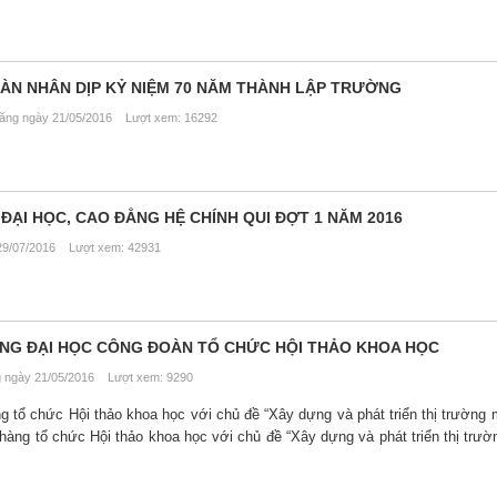
ÀN NHÂN DỊP KỶ NIỆM 70 NĂM THÀNH LẬP TRƯỜNG
ng ngày 21/05/2016 Lượt xem: 16292
ẠI HỌC, CAO ĐẲNG HỆ CHÍNH QUI ĐỢT 1 NĂM 2016
9/07/2016 Lượt xem: 42931
ỜNG ĐẠI HỌC CÔNG ĐOÀN TỔ CHỨC HỘI THẢO KHOA HỌC
ngày 21/05/2016 Lượt xem: 9290
g tổ chức Hội thảo khoa học với chủ đề “Xây dựng và phát triển thị trường
hàng tổ chức Hội thảo khoa học với chủ đề “Xây dựng và phát triển thị trư