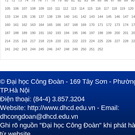
71
72
73
74
75
76
77
78
79
80
81
82
83
84
85
86
87
88
89
90
105
106
107
108
109
110
111
112
113
114
115
116
117
118
119
120
133
134
135
136
137
138
139
140
141
142
143
144
145
146
147
14
160
161
162
163
164
165
166
167
168
169
170
171
172
173
174
17
187
188
189
190
191
192
193
194
195
196
197
198
199
200
201
20
214
215
216
217
218
219
220
221
222
223
224
225
226
227
228
22
241
242
243
244
245
246
247
248
249
250
251
252
© Đại học Công Đoàn - 169 Tây Sơn - Phường
TP.Hà Nội
Điện thoại: (84-4) 3.857.3204
Website: http://www.dhcd.edu.vn - Email:
dhcongdoan@dhcd.edu.vn
Ghi rõ nguồn "Đại học Công Đoàn" khi phát hàn
từ website.