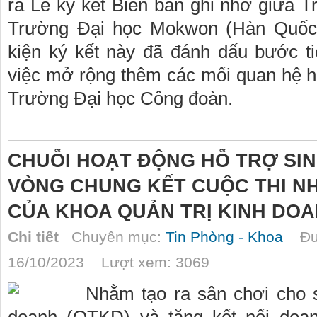
ra Lễ ký kết Biên bản ghi nhớ giữa 
Trường Đại học Mokwon (Hàn Quốc)
kiện ký kết này đã đánh dấu bước ti
việc mở rộng thêm các mối quan hệ hợ
Trường Đại học Công đoàn.
CHUỖI HOẠT ĐỘNG HỖ TRỢ SIN
VÒNG CHUNG KẾT CUỘC THI NH
CỦA KHOA QUẢN TRỊ KINH DO
Chi tiết
Chuyên mục:
Tin Phòng - Khoa
Đượ
16/10/2023 Lượt xem: 3069
Nhằm tạo ra sân chơi cho s