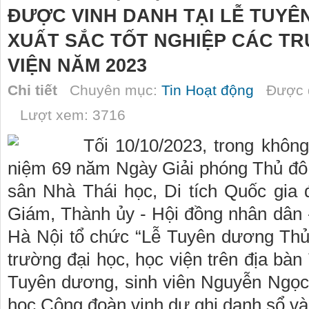
ĐƯỢC VINH DANH TẠI LỄ TUY
XUẤT SẮC TỐT NGHIỆP CÁC TR
VIỆN NĂM 2023
Chi tiết
Chuyên mục:
Tin Hoạt động
Được đ
Lượt xem: 3716
Tối 10/10/2023, trong khô
niệm 69 năm Ngày Giải phóng Thủ đô (
sân Nhà Thái học, Di tích Quốc gia
Giám, Thành ủy - Hội đồng nhân dân
Hà Nội tổ chức “Lễ Tuyên dương Thủ 
trường đại học, học viện trên địa bà
Tuyên dương, sinh viên Nguyễn Ngọc
học Công đoàn vinh dự ghi danh sổ và