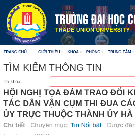
TRANG CHỦ
GIỚI THIỆU
KHOA
PHÒNG
TRUNG TÂM
TÌM KIẾM THÔNG TIN
Từ khóa:
HỘI NGHỊ TỌA ĐÀM TRAO ĐỔI 
TÁC DÂN VẬN CỤM THI ĐUA CÁ
ỦY TRỰC THUỘC THÀNH ỦY HÀ 
Chi tiết
Chuyên mục:
Tin Nổi bật
Được đăn