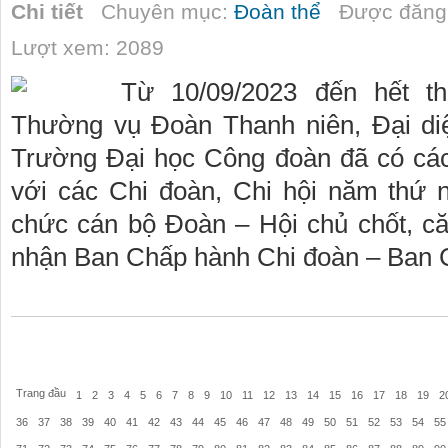
Chi tiết
Chuyên mục:
Đoàn thể
Được đăng 
Lượt xem: 2089
Từ 10/09/2023 đến hết t
Thường vụ Đoàn Thanh niên, Đại di
Trường Đại học Công đoàn đã có các b
với các Chi đoàn, Chi hội năm thứ 
chức cán bộ Đoàn – Hội chủ chốt, c
nhận Ban Chấp hành Chi đoàn – Ban C
Trang đầu
1
2
3
4
5
6
7
8
9
10
11
12
13
14
15
16
17
18
19
2
36
37
38
39
40
41
42
43
44
45
46
47
48
49
50
51
52
53
54
55