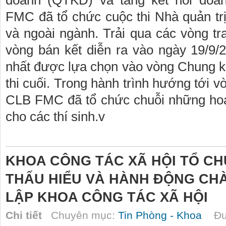
doanh (QTKD) và tăng kết nối doa
FMC đã tổ chức cuộc thi Nhà quản trị 
và ngoài ngành. Trải qua các vòng tr
vòng bán kết diễn ra vào ngày 19/9/2
nhất được lựa chọn vào vòng Chung kết
thi cuối. Trong hành trình hướng tới
CLB FMC đã tổ chức chuỗi những hoạ
cho các thí sinh.v
KHOA CÔNG TÁC XÃ HỘI TỔ C
THẤU HIỂU VÀ HÀNH ĐỘNG CH
LẬP KHOA CÔNG TÁC XÃ HỘI
Chi tiết
Chuyên mục:
Tin Phòng - Khoa
Đượ