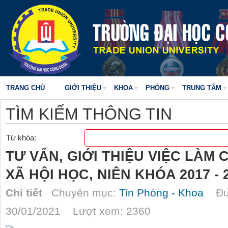
TRANG CHỦ
GIỚI THIỆU
KHOA
PHÒNG
TRUNG TÂM
TÌM KIẾM THÔNG TIN
Từ khóa:
TƯ VẤN, GIỚI THIỆU VIỆC LÀM
XÃ HỘI HỌC, NIÊN KHÓA 2017 - 
Chi tiết
Chuyên mục:
Tin Phòng - Khoa
Đượ
30/01/2021 Lượt xem: 2360