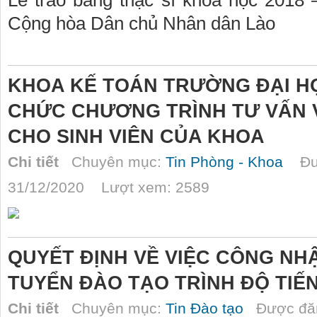
Lễ trao bằng thạc sĩ khóa học 2018
Cộng hòa Dân chủ Nhân dân Lào
KHOA KẾ TOÁN TRƯỜNG ĐẠI H
CHỨC CHƯƠNG TRÌNH TƯ VẤN 
CHO SINH VIÊN CỦA KHOA
Chi tiết
Chuyên mục:
Tin Phòng - Khoa
Đượ
31/12/2020 Lượt xem: 2589
QUYẾT ĐỊNH VỀ VIỆC CÔNG NH
TUYỂN ĐÀO TẠO TRÌNH ĐỘ TIẾN
Chi tiết
Chuyên mục:
Tin Đào tạo
Được đăn