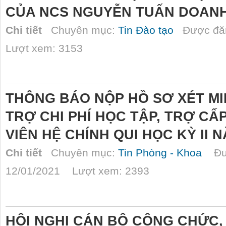
CỦA NCS NGUYỄN TUẤN DOAN
Chi tiết
Chuyên mục:
Tin Đào tạo
Được đăn
Lượt xem: 3153
THÔNG BÁO NỘP HỒ SƠ XÉT MI
TRỢ CHI PHÍ HỌC TẬP, TRỢ CẤP
VIÊN HỆ CHÍNH QUI HỌC KỲ II N
Chi tiết
Chuyên mục:
Tin Phòng - Khoa
Đượ
12/01/2021 Lượt xem: 2393
HỘI NGHỊ CÁN BỘ CÔNG CHỨC