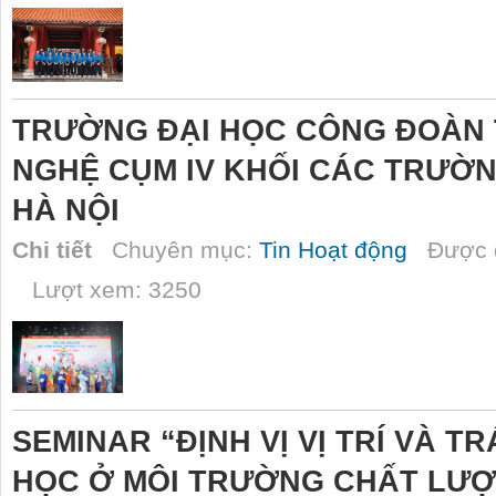
TRƯỜNG ĐẠI HỌC CÔNG ĐOÀN T
NGHỆ CỤM IV KHỐI CÁC TRƯỜN
HÀ NỘI
Chi tiết
Chuyên mục:
Tin Hoạt động
Được đ
Lượt xem: 3250
SEMINAR “ĐỊNH VỊ VỊ TRÍ VÀ T
HỌC Ở MÔI TRƯỜNG CHẤT LƯ