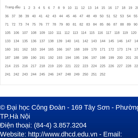
Trang đầu
1
2
3
4
5
6
7
8
9
10
11
12
13
14
15
16
17
18
19
2
36
37
38
39
40
41
42
43
44
45
46
47
48
49
50
51
52
53
54
55
71
72
73
74
75
76
77
78
79
80
81
82
83
84
85
86
87
88
89
90
105
106
107
108
109
110
111
112
113
114
115
116
117
118
119
120
133
134
135
136
137
138
139
140
141
142
143
144
145
146
147
14
160
161
162
163
164
165
166
167
168
169
170
171
172
173
174
17
187
188
189
190
191
192
193
194
195
196
197
198
199
200
201
20
214
215
216
217
218
219
220
221
222
223
224
225
226
227
228
22
241
242
243
244
245
246
247
248
249
250
251
252
© Đại học Công Đoàn - 169 Tây Sơn - Phường
TP.Hà Nội
Điện thoại: (84-4) 3.857.3204
Website: http://www.dhcd.edu.vn - Email: