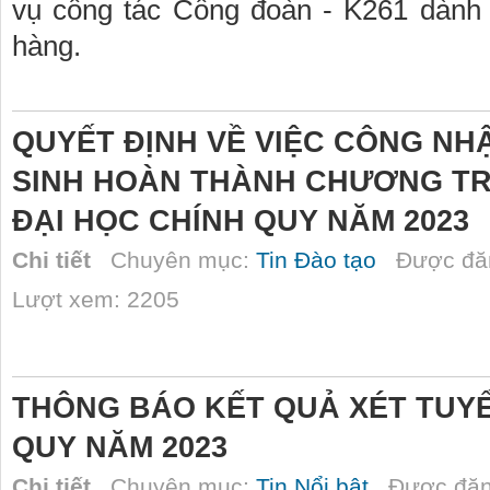
vụ công tác Công đoàn - K261 dành
hàng.
QUYẾT ĐỊNH VỀ VIỆC CÔNG NH
SINH HOÀN THÀNH CHƯƠNG TRÌ
ĐẠI HỌC CHÍNH QUY NĂM 2023
Chi tiết
Chuyên mục:
Tin Đào tạo
Được đăn
Lượt xem: 2205
THÔNG BÁO KẾT QUẢ XÉT TUYỂ
QUY NĂM 2023
Chi tiết
Chuyên mục:
Tin Nổi bật
Được đăn