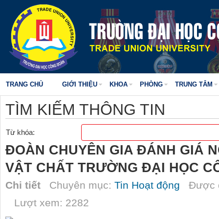
TRANG CHỦ
GIỚI THIỆU
KHOA
PHÒNG
TRUNG TÂM
TÌM KIẾM THÔNG TIN
Từ khóa:
ĐOÀN CHUYÊN GIA ĐÁNH GIÁ N
VẬT CHẤT TRƯỜNG ĐẠI HỌC C
Chi tiết
Chuyên mục:
Tin Hoạt động
Được đ
Lượt xem: 2282