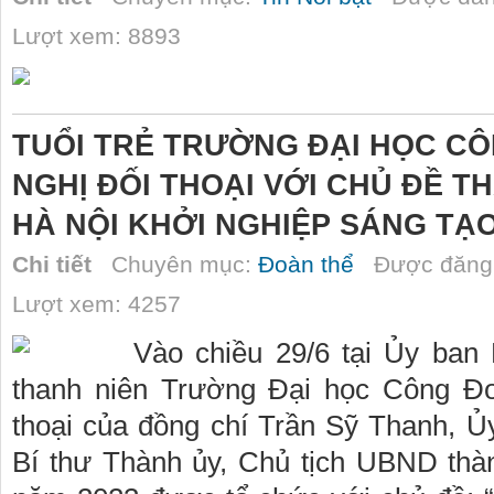
Lượt xem: 8893
TUỔI TRẺ TRƯỜNG ĐẠI HỌC C
NGHỊ ĐỐI THOẠI VỚI CHỦ ĐỀ T
HÀ NỘI KHỞI NGHIỆP SÁNG TẠ
Chi tiết
Chuyên mục:
Đoàn thể
Được đăng 
Lượt xem: 4257
Vào chiều 29/6 tại Ủy ban
thanh niên Trường Đại học Công Đo
thoại của đồng chí Trần Sỹ Thanh, 
Bí thư Thành ủy, Chủ tịch UBND thà