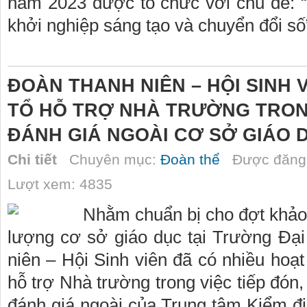
năm 2023 được tổ chức với chủ đề: 
khởi nghiệp sáng tạo và chuyển đổi số
ĐOÀN THANH NIÊN – HỘI SINH 
TỔ HỖ TRỢ NHÀ TRƯỜNG TRON
ĐÁNH GIÁ NGOÀI CƠ SỞ GIÁO 
Chi tiết
Chuyên mục:
Đoàn thể
Được đăng 
Lượt xem: 4835
Nhằm chuẩn bị cho đợt khảo 
lượng cơ sở giáo dục tại Trường Đạ
niên – Hội Sinh viên đã có nhiều hoạt
hỗ trợ Nhà trường trong việc tiếp đón
đánh giá ngoài của Trung tâm Kiểm đị