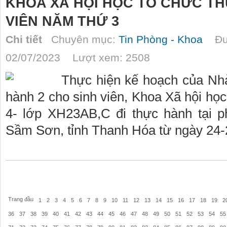
KHOA XÃ HỘI HỌC TỔ CHỨC TH
VIÊN NĂM THỨ 3
Chi tiết
Chuyên mục:
Tin Phòng - Khoa
Đượ
02/07/2023 Lượt xem: 2508
Thực hiện kế hoạch của Nhà
hành 2 cho sinh viên, Khoa Xã hội học
4- lớp XH23AB,C đi thực hành tại 
Sầm Sơn, tỉnh Thanh Hóa từ ngày 24-
Trang đầu
1
2
3
4
5
6
7
8
9
10
11
12
13
14
15
16
17
18
19
2
36
37
38
39
40
41
42
43
44
45
46
47
48
49
50
51
52
53
54
55