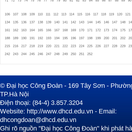
71
72
73
74
75
76
77
78
79
80
81
82
83
84
85
86
87
88
89
90
106
107
108
109
110
111
112
113
114
115
116
117
118
119
120
121
134
135
136
137
138
139
140
141
142
143
144
145
146
147
148
14
161
162
163
164
165
166
167
168
169
170
171
172
173
174
175
17
188
189
190
191
192
193
194
195
196
197
198
199
200
201
202
20
215
216
217
218
219
220
221
222
223
224
225
226
227
228
229
23
242
243
244
245
246
247
248
249
250
251
252
© Đại học Công Đoàn - 169 Tây Sơn - Phường
TP.Hà Nội
Điện thoại: (84-4) 3.857.3204
Website: http://www.dhcd.edu.vn - Email:
dhcongdoan@dhcd.edu.vn
Ghi rõ nguồn "Đại học Công Đoàn" khi phát hàn