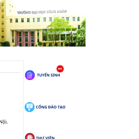
ội. 