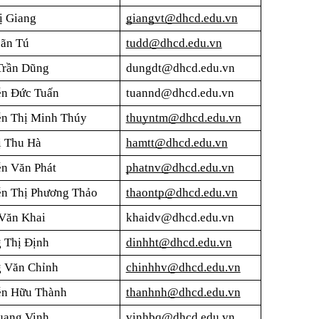
ị Giang
giangvt@dhcd.edu.vn
ãn Tú
tudd@dhcd.edu.vn
Trần Dũng
dungdt@dhcd.edu.vn
ễn Đức Tuấn
tuannd@dhcd.edu.vn
n Thị Minh Thúy
thuyntm@dhcd.edu.vn
ị Thu Hà
hamtt@dhcd.edu.vn
n Văn Phát
phatnv@dhcd.edu.vn
n Thị Phương Thảo
thaontp@dhcd.edu.vn
Văn Khai
khaidv@dhcd.edu.vn
 Thị Định
dinhht@dhcd.edu.vn
g Văn Chỉnh
chinhhv@dhcd.edu.vn
ễn Hữu Thành
thanhnh@dhcd.edu.vn
uang Vinh
vinhbq@dhcd.edu.vn