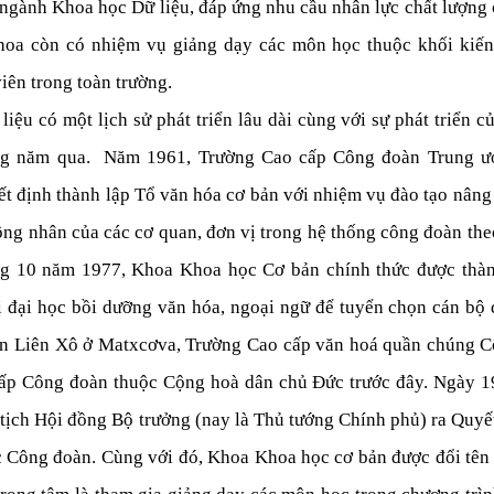
gành Khoa học Dữ liệu, đáp ứng nhu cầu nhân lực chất lượng c
khoa còn có nhiệm vụ giảng dạy các môn học thuộc khối kiến 
iên trong toàn trường.
ệu có một lịch sử phát triển lâu dài cùng với sự phát triển củ
 năm qua.  Năm 1961, Trường Cao cấp Công đoàn Trung ươ
t định thành lập Tổ văn hóa cơ bản với nhiệm vụ đào tạo nâng 
công nhân của các cơ quan, đơn vị trong hệ thống công đoàn theo
́ng 10 năm 1977, Khoa Khoa học Cơ bản chính thức được thành 
đại học bồi dưỡng văn hóa, ngoại ngữ để tuyển chọn cán bộ đi
oàn Liên Xô ở Matxcơva, Trường Cao cấp văn hoá quần chúng C
ấp Công đoàn thuộc Cộng hoà dân chủ Đức trước đây. Ngày 19
̣ch Hội đồng Bộ trưởng (nay là Thủ tướng Chính phủ) ra Quyết 
ông đoàn. Cùng với đó, Khoa Khoa học cơ bản được đổi tên t