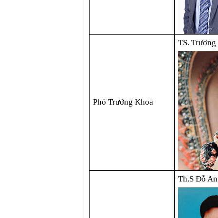
TS. Trương
Phó Trưởng Khoa
Th.S Đỗ An