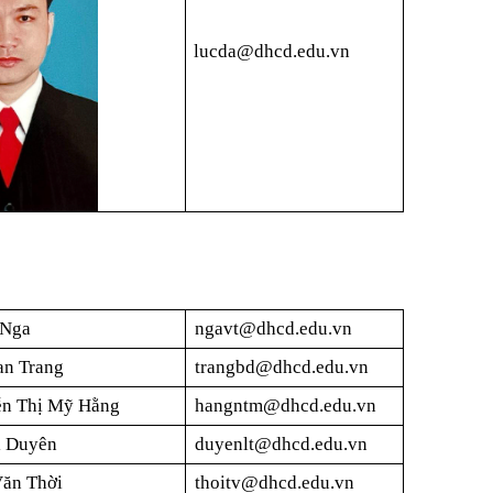
lucda@dhcd.edu.vn
 Nga
ngavt@dhcd.edu.vn
an Trang
trangbd@dhcd.edu.vn
ễn Thị Mỹ Hằng
hangntm@dhcd.edu.vn
ị Duyên
duyenlt@dhcd.edu.vn
Văn Thời
thoitv@dhcd.edu.vn