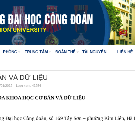
PHÒNG
TRUNG TÂM
ĐOÀN THỂ
TÀI NGUYÊN
LIÊN HỆ
N VÀ DỮ LIỆU
01/2012 Lượt xem: 41254
A KHOA HỌC CƠ BẢN VÀ DỮ LIỆU
ờng Đại học Công đoàn, số 169 Tây Sơn – phường Kim Liên, Hà N