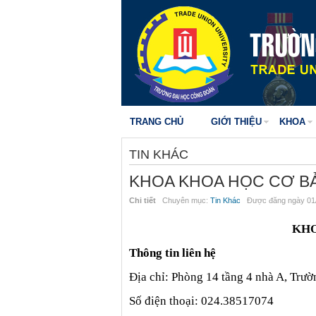
TRANG CHỦ
GIỚI THIỆU
KHOA
TIN KHÁC
KHOA KHOA HỌC CƠ BẢ
Chi tiết
Chuyên mục:
Tin Khác
Được đăng ngày 01/
KHO
Thông tin liên hệ
Địa chỉ: Phòng 14 tầng 4 nhà A, Trư
Số điện thoại: 024.38517074