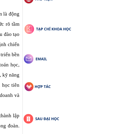
 là động 
c rõ tầm 
 đào tạo 
nh chiến 
riển bền 
oán học, 
, kỹ năng 
học tiên 
 doanh
 và 
hành lập 
ng đoàn. 