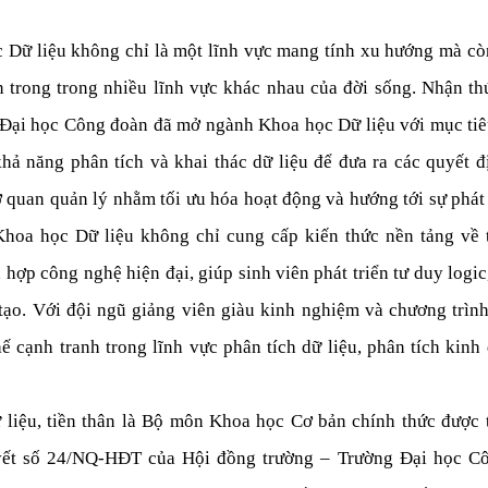
 Dữ liệu không chỉ là một lĩnh vực mang tính xu hướng mà còn
n trong trong nhiều lĩnh vực khác nhau của đời sống. Nhận thứ
 Đại học Công đoàn đã mở ngành Khoa học Dữ liệu với mục tiêu
hả năng phân tích và khai thác dữ liệu để đưa ra các quyết đị
 quan quản lý nhằm tối ưu hóa hoạt động và hướng tới sự phát t
hoa học Dữ liệu không chỉ cung cấp kiến thức nền tảng về t
 hợp công nghệ hiện đại, giúp sinh viên phát triển tư duy logic
tạo. Với đội ngũ giảng viên giàu kinh nghiệm và chương trình 
hế cạnh tranh trong lĩnh 
vực phân tích dữ liệu, phân tích kinh
iệu, tiền thân là Bộ môn Khoa học Cơ bản chính thức được t
ết số 24/NQ-HĐT của Hội đồng trường – Trường Đại học Cô