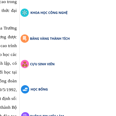
ao trong 
thức đại 
a Trường 
ng được 
cao trình 
 học các 
lập, có 
 học tại 
ông đoàn 
/5/1992, 
định số: 
hành Bộ 