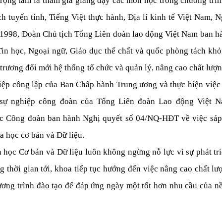
 trọng tâm là tham gia giảng dạy các môn học trong chương trìn
 tuyến tính, Tiếng Việt thực hành, Địa lí kinh tế Việt Nam, Ng
1/1998, Đoàn Chủ tịch Tổng Liên đoàn lao động Việt Nam ban hà
Tin học, Ngoại ngữ, Giáo dục thể chất và quốc phòng tách khỏ
ương đổi mới hệ thống tổ chức và quản lý, nâng cao chất lượng
iệp công lập của Ban Chấp hành Trung ương và thực hiện việc t
 sự nghiệp công đoàn của Tổng Liên đoàn Lao động Việt N
c Công đoàn ban hành Nghị quyết số 04/NQ-HĐT về việc sáp
 học cơ bản và Dữ liệu. 
 học Cơ bản và Dữ liệu luôn không ngừng nỗ lực vì sự phát tri
thời gian tới, khoa tiếp tục hướng đến việc nâng cao chất lượ
ơng trình đào tạo để đáp ứng ngày một tốt hơn nhu cầu của nền