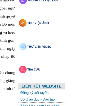
h đào tạo 
oại ngữ, 
nh quyết 
i Bộ môn 
 và hiệu 
inh gọn  
am, ngày 
 nhập Bộ 
ển chung 
ng giảng 
LIÊN KẾT WEBSITE
 kinh tế 
Đăng ký xét tuyển
Bộ Giáo dục - Đào tạo
Tổng Liên đoàn Lao động