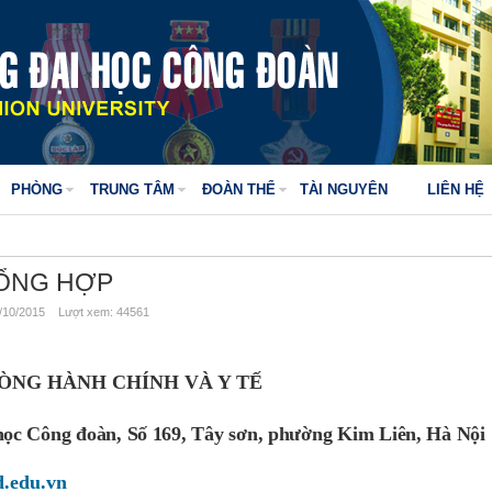
PHÒNG
TRUNG TÂM
ĐOÀN THỂ
TÀI NGUYÊN
LIÊN HỆ
ỔNG HỢP
10/2015 Lượt xem: 44561
ÒNG HÀNH CHÍNH VÀ Y TẾ
i học Công đoàn, Số 169, Tây sơn, phường Kim Liên, Hà Nộ
.edu.vn