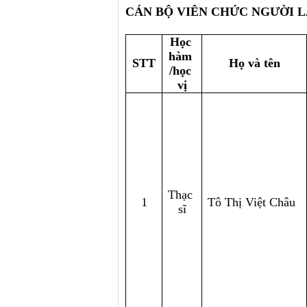
CÁN BỘ VIÊN CHỨC NGƯỜI 
Học 
hàm 
STT
Họ và tên
/học 
vị
Thạc 
1
Tô Thị Việt Châu
sĩ