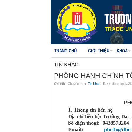
TRANG CHỦ
GIỚI THIỆU
KHOA
TIN KHÁC
PHÒNG HÀNH CHÍNH T
Chi tiết
Chuyên mục:
Tin Khác
Được đăng ngày 28/
PH
1. Thông tin liên hệ
Địa chỉ liên hệ: Trường Đạ
Số điện thoại: 0438573204
Email:
phcth@dhcd