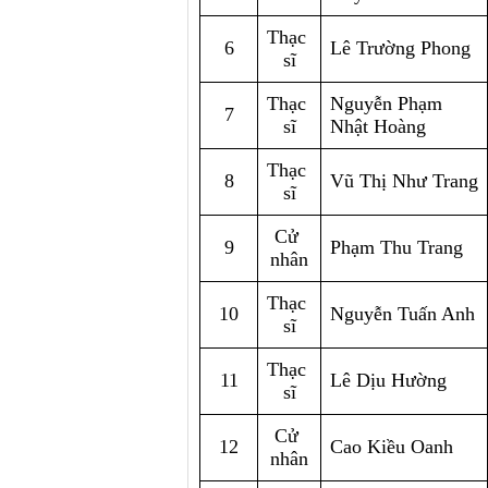
Thạc 
6
Lê Trường Phong
sĩ
Thạc 
Nguyễn Phạm 
7
sĩ
Nhật Hoàng
Thạc 
8
Vũ Thị Như Trang
sĩ
Cử 
9
Phạm Thu Trang
nhân
Thạc 
10
Nguyễn Tuấn Anh
sĩ
Thạc 
11
Lê Dịu Hường
sĩ
Cử 
12
Cao Kiều Oanh
nhân