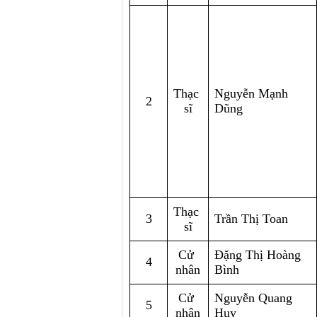
Thạc 
Nguyễn Mạnh 
2
sĩ
Dũng
Thạc 
3
Trần Thị Toan
sĩ
Cử 
Đặng Thị Hoàng 
4
nhân
Bình
Cử 
Nguyễn Quang 
5
nhân
Huy