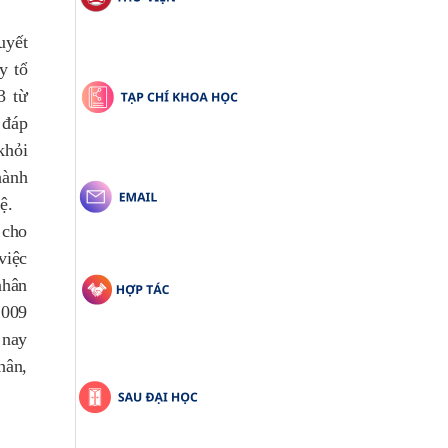
yết
y tổ
3 từ
 đáp
khỏi
hành
ệ.
p cho
việc
 nhân
2009
 nay
hân,