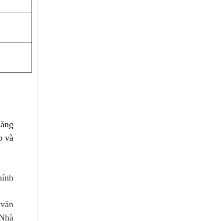
năng
p và
hính
 văn
 Nhà