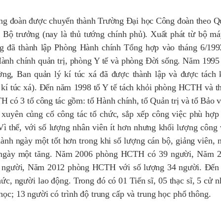
 đoàn được chuyển thành Trường Đại học Công đoàn theo Qu
Bộ trưởng (nay là thủ tướng chính phủ). Xuất phát từ bộ má
ng đã thành lập Phòng Hành chính Tổng hợp vào tháng 6/199
ành chính quản trị, phòng Y tế và phòng Đời sống. Năm 1995
̀ng, Ban quản lý kí túc xá đã được thành lập và được tách 
í túc xá). Đến năm 1998 tổ Y tế tách khỏi phòng HCTH và t
ó 3 tổ công tác gồm: tổ Hành chính, tổ Quản trị và tổ Bảo v
xuyên củng cố công tác tổ chức, sắp xếp công việc phù hợ
ì thế, với số lượng nhân viên ít hơn nhưng khối lượng công 
nh ngày một tốt hơn trong khi số lượng cán bộ, giảng viên,
ng ngày một tăng. Năm 2006 phòng HCTH có 39 người, Năm 
 người, Năm 2012 phòng HCTH với số lượng 34 người. Đến
, người lao động. Trong đó có 01 Tiến sĩ, 05 thạc sĩ, 5 cử n
c; 13 người có trình độ trung cấp và trung học phổ thông.