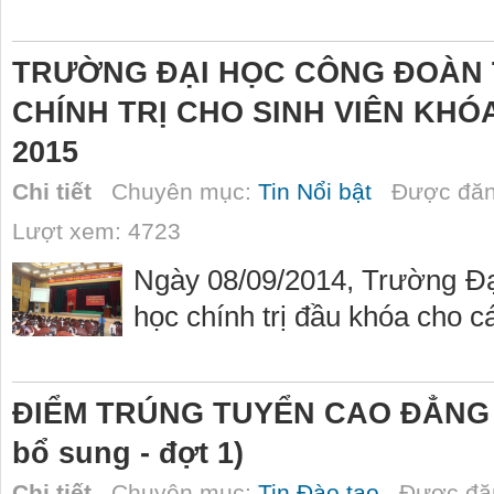
TRƯỜNG ĐẠI HỌC CÔNG ĐOÀN
CHÍNH TRỊ CHO SINH VIÊN KHÓA
2015
Chi tiết
Chuyên mục:
Tin Nổi bật
Được đăn
Lượt xem: 4723
Ngày 08/09/2014, Trường Đạ
học chính trị đầu khóa cho cá
ĐIỂM TRÚNG TUYỂN CAO ĐẲNG 
bổ sung - đợt 1)
Chi tiết
Chuyên mục:
Tin Đào tạo
Được đăn