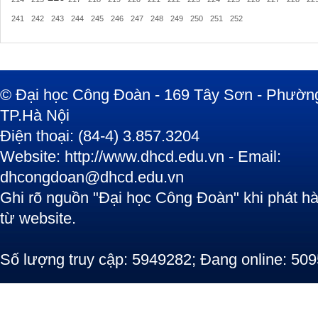
241
242
243
244
245
246
247
248
249
250
251
252
© Đại học Công Đoàn - 169 Tây Sơn - Phường
TP.Hà Nội
Điện thoại: (84-4) 3.857.3204
Website: http://www.dhcd.edu.vn - Email:
dhcongdoan@dhcd.edu.vn
Ghi rõ nguồn "Đại học Công Đoàn" khi phát hàn
từ website.
Số lượng truy cập: 5949282; Đang online: 509