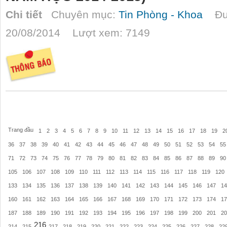
Chi tiết
Chuyên mục:
Tin Phòng - Khoa
Đượ
20/08/2014 Lượt xem: 7149
Trang đầu
1
2
3
4
5
6
7
8
9
10
11
12
13
14
15
16
17
18
19
2
36
37
38
39
40
41
42
43
44
45
46
47
48
49
50
51
52
53
54
55
71
72
73
74
75
76
77
78
79
80
81
82
83
84
85
86
87
88
89
90
105
106
107
108
109
110
111
112
113
114
115
116
117
118
119
120
133
134
135
136
137
138
139
140
141
142
143
144
145
146
147
14
160
161
162
163
164
165
166
167
168
169
170
171
172
173
174
17
187
188
189
190
191
192
193
194
195
196
197
198
199
200
201
20
216
214
215
217
218
219
220
221
222
223
224
225
226
227
228
22