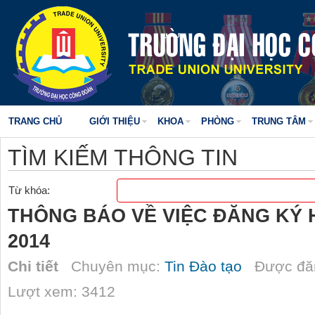
TRANG CHỦ
GIỚI THIỆU
KHOA
PHÒNG
TRUNG TÂM
TÌM KIẾM THÔNG TIN
Từ khóa:
THÔNG BÁO VỀ VIỆC ĐĂNG KÝ
2014
Chi tiết
Chuyên mục:
Tin Đào tạo
Được đăn
Lượt xem: 3412