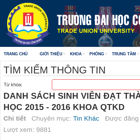
TRANG CHỦ
GIỚI THIỆU
KHOA
PHÒNG
TRUNG TÂM
TÌM KIẾM THÔNG TIN
Từ khóa:
DANH SÁCH SINH VIÊN ĐẠT TH
HỌC 2015 - 2016 KHOA QTKD
Chi tiết
Chuyên mục:
Tin Khác
Được đăng 
Lượt xem: 9881