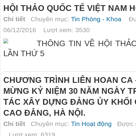
HỘI THẢO QUỐC TẾ VIỆT NAM H
Chi tiết
Chuyên mục:
Tin Phòng - Khoa
Đượ
06/12/2016 Lượt xem: 3530
THÔNG TIN VỀ HỘI THẢ
LẦN THỨ 5
CHƯƠNG TRÌNH LIÊN HOAN CA 
MỪNG KỶ NIỆM 30 NĂM NGÀY 
TÁC XÂY DỰNG ĐẢNG ỦY KHỐI 
CAO ĐẲNG, HÀ NỘI.
Chi tiết
Chuyên mục:
Tin Hoạt động
Được đ
Lượt xem: 6319