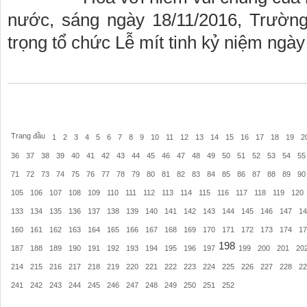
nước, sáng ngày 18/11/2016, Trườn
trọng tổ chức Lễ mít tinh kỷ niệm ngà
Trang đầu
1
2
3
4
5
6
7
8
9
10
11
12
13
14
15
16
17
18
19
2
36
37
38
39
40
41
42
43
44
45
46
47
48
49
50
51
52
53
54
55
71
72
73
74
75
76
77
78
79
80
81
82
83
84
85
86
87
88
89
90
105
106
107
108
109
110
111
112
113
114
115
116
117
118
119
120
133
134
135
136
137
138
139
140
141
142
143
144
145
146
147
14
160
161
162
163
164
165
166
167
168
169
170
171
172
173
174
17
198
187
188
189
190
191
192
193
194
195
196
197
199
200
201
20
214
215
216
217
218
219
220
221
222
223
224
225
226
227
228
22
241
242
243
244
245
246
247
248
249
250
251
252