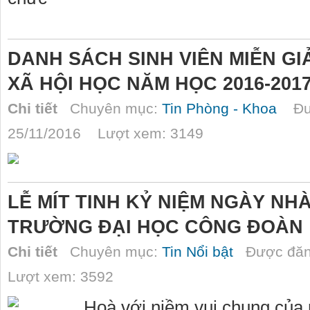
DANH SÁCH SINH VIÊN MIỄN GI
XÃ HỘI HỌC NĂM HỌC 2016-201
Chi tiết
Chuyên mục:
Tin Phòng - Khoa
Đượ
25/11/2016 Lượt xem: 3149
LỄ MÍT TINH KỶ NIỆM NGÀY NHÀ
TRƯỜNG ĐẠI HỌC CÔNG ĐOÀN
Chi tiết
Chuyên mục:
Tin Nổi bật
Được đăn
Lượt xem: 3592
Hoà với niềm vui chung của m