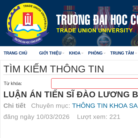
TRANG CHỦ
GIỚI THIỆU
KHOA
PHÒNG
TRUNG TÂM
TÌM KIẾM THÔNG TIN
Từ khóa:
LUẬN ÁN TIẾN SĨ ĐÀO LƯƠNG 
Chi tiết
Chuyên mục:
THÔNG TIN KHOA SA
đăng ngày 10/03/2026 Lượt xem: 221