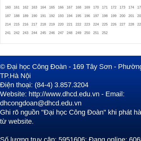
160
161
162
163
164
165
166
167
168
169
170
171
172
173
174
17
187
188
189
190
191
192
193
194
195
196
197
198
199
200
201
20
214
215
216
217
218
219
220
221
222
223
224
225
226
227
228
22
241
242
243
244
245
246
247
248
249
250
251
252
© Đại học Công Đoàn - 169 Tây Sơn - Phường
TP.Hà Nội
Điện thoại: (84-4) 3.857.3204
Website: http://www.dhcd.edu.vn - Email:
dhcongdoan@dhcd.edu.vn
Ghi rõ nguồn "Đại học Công Đoàn" khi phát hàn
từ website.
Số lượng truy cập: 5951606; Đang online: 606