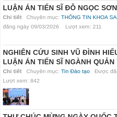
LUẬN ÁN TIẾN SĨ ĐỖ NGỌC SƠ
Chi tiết
Chuyên mục:
THÔNG TIN KHOA SA
đăng ngày 09/03/2026 Lượt xem: 211
NGHIÊN CỨU SINH VŨ ĐÌNH HI
LUẬN ÁN TIẾN SĨ NGÀNH QUẢN
Chi tiết
Chuyên mục:
Tin Đào tạo
Được đăn
Lượt xem: 842
THƯ CHÚC MỪNG NGÀY QUỐC TẾ