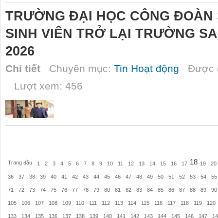
TRƯỜNG ĐẠI HỌC CÔNG ĐOÀN
SINH VIÊN TRỞ LẠI TRƯỜNG SA
2026
Chi tiết
Chuyên mục:
Tin Hoạt động
Được đ
Lượt xem: 456
18
Trang đầu
1
2
3
4
5
6
7
8
9
10
11
12
13
14
15
16
17
19
20
36
37
38
39
40
41
42
43
44
45
46
47
48
49
50
51
52
53
54
55
71
72
73
74
75
76
77
78
79
80
81
82
83
84
85
86
87
88
89
90
105
106
107
108
109
110
111
112
113
114
115
116
117
118
119
120
133
134
135
136
137
138
139
140
141
142
143
144
145
146
147
14