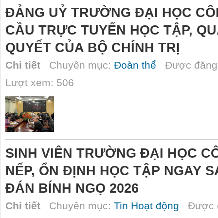
ĐẢNG UỶ TRƯỜNG ĐẠI HỌC CÔ
CẦU TRỰC TUYẾN HỌC TẬP, QU
QUYẾT CỦA BỘ CHÍNH TRỊ
Chi tiết
Chuyên mục:
Đoàn thể
Được đăng 
Lượt xem: 506
SINH VIÊN TRƯỜNG ĐẠI HỌC C
NẾP, ỔN ĐỊNH HỌC TẬP NGAY 
ĐÁN BÍNH NGỌ 2026
Chi tiết
Chuyên mục:
Tin Hoạt động
Được đ