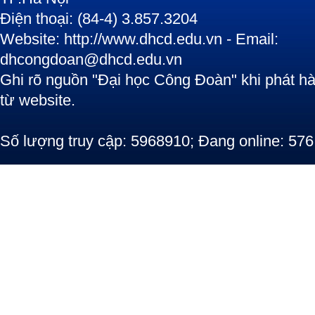
Điện thoại: (84-4) 3.857.3204
Website: http://www.dhcd.edu.vn - Email:
dhcongdoan@dhcd.edu.vn
Ghi rõ nguồn "Đại học Công Đoàn" khi phát hàn
từ website.
Số lượng truy cập: 5968910; Đang online: 576