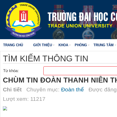
TRANG CHỦ
GIỚI THIỆU
KHOA
PHÒNG
TRUNG TÂM
TÌM KIẾM THÔNG TIN
Từ khóa:
CHÙM TIN ĐOÀN THANH NIÊN TH
Chi tiết
Chuyên mục:
Đoàn thể
Được đăng 
Lượt xem: 11217