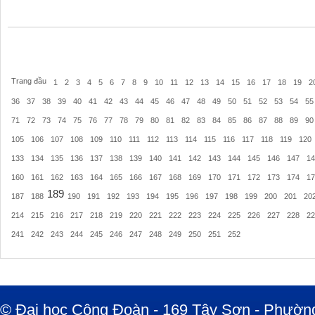
Trang đầu
1
2
3
4
5
6
7
8
9
10
11
12
13
14
15
16
17
18
19
2
36
37
38
39
40
41
42
43
44
45
46
47
48
49
50
51
52
53
54
55
71
72
73
74
75
76
77
78
79
80
81
82
83
84
85
86
87
88
89
90
105
106
107
108
109
110
111
112
113
114
115
116
117
118
119
120
133
134
135
136
137
138
139
140
141
142
143
144
145
146
147
14
160
161
162
163
164
165
166
167
168
169
170
171
172
173
174
17
189
187
188
190
191
192
193
194
195
196
197
198
199
200
201
20
214
215
216
217
218
219
220
221
222
223
224
225
226
227
228
22
241
242
243
244
245
246
247
248
249
250
251
252
© Đại học Công Đoàn - 169 Tây Sơn - Phường