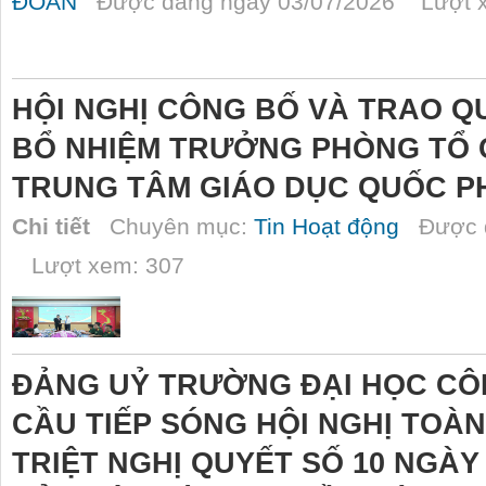
ĐOÀN
Được đăng ngày 03/07/2026 Lượt x
HỘI NGHỊ CÔNG BỐ VÀ TRAO QU
BỔ NHIỆM TRƯỞNG PHÒNG TỔ C
TRUNG TÂM GIÁO DỤC QUỐC P
Chi tiết
Chuyên mục:
Tin Hoạt động
Được đ
Lượt xem: 307
ĐẢNG UỶ TRƯỜNG ĐẠI HỌC CÔ
CẦU TIẾP SÓNG HỘI NGHỊ TOÀ
TRIỆT NGHỊ QUYẾT SỐ 10 NGÀY