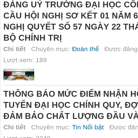
ĐẢNG UỶ TRƯỜNG ĐẠI HỌC CÔ
CẦU HỘI NGHỊ SƠ KẾT 01 NĂM 
NGHỊ QUYẾT SỐ 57 NGÀY 22 TH
BỘ CHÍNH TRỊ
Chi tiết
Chuyên mục:
Đoàn thể
Được đăng 
Lượt xem: 189
THÔNG BÁO MỨC ĐIỂM NHẬN H
TUYỂN ĐẠI HỌC CHÍNH QUY, ĐỢ
ĐẢM BẢO CHẤT LƯỢNG ĐẦU VÀ
Chi tiết
Chuyên mục:
Tin Nổi bật
Được đăn