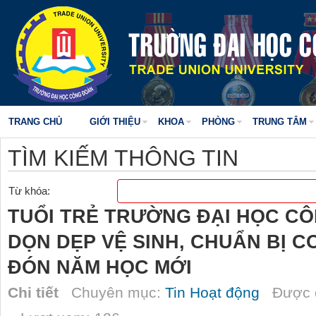
TRANG CHỦ
GIỚI THIỆU
KHOA
PHÒNG
TRUNG TÂM
TÌM KIẾM THÔNG TIN
Từ khóa:
TUỔI TRẺ TRƯỜNG ĐẠI HỌC C
DỌN DẸP VỆ SINH, CHUẨN BỊ 
ĐÓN NĂM HỌC MỚI
Chi tiết
Chuyên mục:
Tin Hoạt động
Được đ