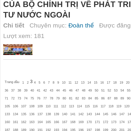
CỦA BỘ CHÍNH TRỊ VỀ PHÁT TR
TƯ NƯỚC NGOÀI
Chi tiết
Chuyên mục:
Đoàn thể
Được đăng 
Lượt xem: 181
3
Trang đầu
1
2
4
5
6
7
8
9
10
11
12
13
14
15
16
17
18
19
20
36
37
38
39
40
41
42
43
44
45
46
47
48
49
50
51
52
53
54
55
71
72
73
74
75
76
77
78
79
80
81
82
83
84
85
86
87
88
89
90
105
106
107
108
109
110
111
112
113
114
115
116
117
118
119
120
133
134
135
136
137
138
139
140
141
142
143
144
145
146
147
14
160
161
162
163
164
165
166
167
168
169
170
171
172
173
174
17
187
188
189
190
191
192
193
194
195
196
197
198
199
200
201
20