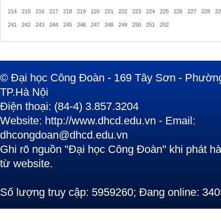
214
215
216
217
218
219
220
221
222
223
224
225
226
227
228
22
241
242
243
244
245
246
247
248
249
250
251
252
© Đại học Công Đoàn - 169 Tây Sơn - Phường
TP.Hà Nội
Điện thoại: (84-4) 3.857.3204
Website: http://www.dhcd.edu.vn - Email:
dhcongdoan@dhcd.edu.vn
Ghi rõ nguồn "Đại học Công Đoàn" khi phát hàn
từ website.
Số lượng truy cập: 5959260; Đang online: 340