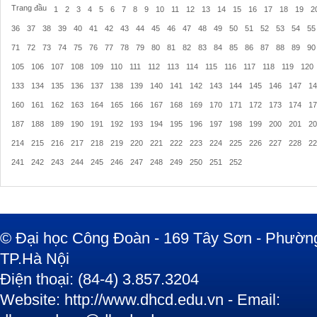
Trang đầu
1
2
3
4
5
6
7
8
9
10
11
12
13
14
15
16
17
18
19
2
36
37
38
39
40
41
42
43
44
45
46
47
48
49
50
51
52
53
54
55
71
72
73
74
75
76
77
78
79
80
81
82
83
84
85
86
87
88
89
90
105
106
107
108
109
110
111
112
113
114
115
116
117
118
119
120
133
134
135
136
137
138
139
140
141
142
143
144
145
146
147
14
160
161
162
163
164
165
166
167
168
169
170
171
172
173
174
17
187
188
189
190
191
192
193
194
195
196
197
198
199
200
201
20
214
215
216
217
218
219
220
221
222
223
224
225
226
227
228
22
241
242
243
244
245
246
247
248
249
250
251
252
© Đại học Công Đoàn - 169 Tây Sơn - Phường
TP.Hà Nội
Điện thoại: (84-4) 3.857.3204
Website: http://www.dhcd.edu.vn - Email: