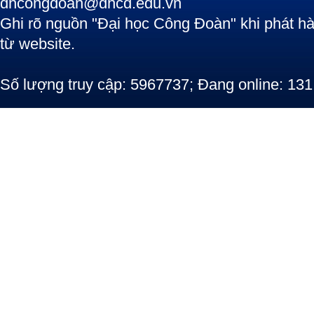
dhcongdoan@dhcd.edu.vn
Ghi rõ nguồn "Đại học Công Đoàn" khi phát hàn
từ website.
Số lượng truy cập: 5967737; Đang online: 131