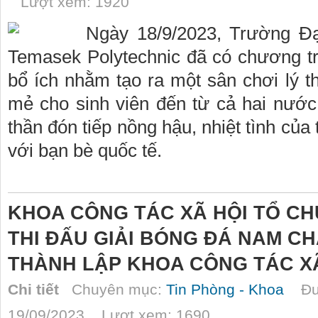
Lượt xem: 1920
Ngày 18/9/2023, Trường Đ
Temasek Polytechnic đã có chương trì
bổ ích nhằm tạo ra một sân chơi lý 
mẻ cho sinh viên đến từ cả hai nước,
thần đón tiếp nồng hậu, nhiệt tình củ
với bạn bè quốc tế.
KHOA CÔNG TÁC XÃ HỘI TỔ CH
THI ĐẤU GIẢI BÓNG ĐÁ NAM C
THÀNH LẬP KHOA CÔNG TÁC X
Chi tiết
Chuyên mục:
Tin Phòng - Khoa
Đượ
19/09/2023 Lượt xem: 1690