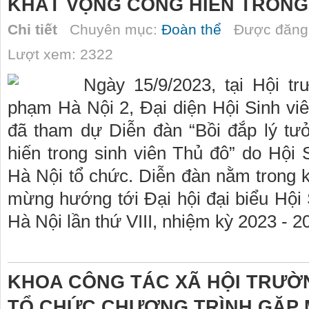
KHÁT VỌNG CỐNG HIẾN TRONG 
Chi tiết
Chuyên mục:
Đoàn thể
Được đăng 
Lượt xem: 2322
Ngày 15/9/2023, tại Hội t
phạm Hà Nội 2, Đại diện Hội Sinh v
đã tham dự Diễn đàn “Bồi đắp lý tư
hiến trong sinh viên Thủ đô” do Hội
Hà Nội tổ chức. Diễn đàn nằm trong 
mừng hướng tới Đại hội đại biểu Hội
Hà Nội lần thứ VIII, nhiệm kỳ 2023 - 2
KHOA CÔNG TÁC XÃ HỘI TRƯỜ
TỔ CHỨC CHƯƠNG TRÌNH GẶP M