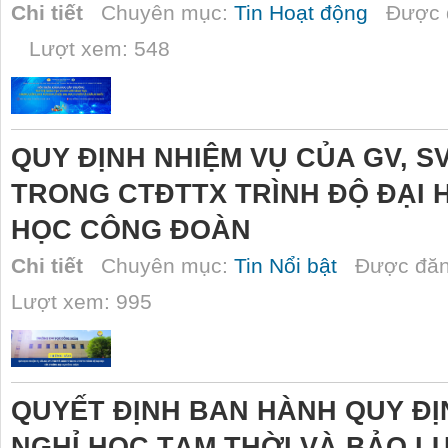
Chi tiết
Chuyên mục:
Tin Hoạt động
Được đ
Lượt xem: 548
QUY ĐỊNH NHIỆM VỤ CỦA GV, S
TRONG CTĐTTX TRÌNH ĐỘ ĐẠI 
HỌC CÔNG ĐOÀN
Chi tiết
Chuyên mục:
Tin Nổi bật
Được đăn
Lượt xem: 995
QUYẾT ĐỊNH BAN HÀNH QUY ĐỊ
NGHỈ HỌC TẠM THỜI VÀ BẢO L