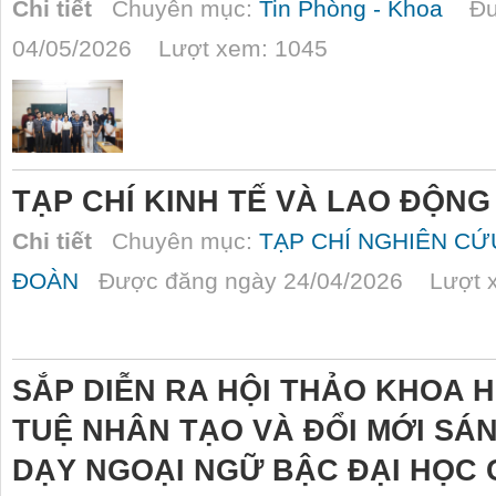
Chi tiết
Chuyên mục:
Tin Phòng - Khoa
Đượ
04/05/2026 Lượt xem: 1045
TẠP CHÍ KINH TẾ VÀ LAO ĐỘNG
Chi tiết
Chuyên mục:
TẠP CHÍ NGHIÊN C
ĐOÀN
Được đăng ngày 24/04/2026 Lượt x
SẮP DIỄN RA HỘI THẢO KHOA H
TUỆ NHÂN TẠO VÀ ĐỔI MỚI SÁ
DẠY NGOẠI NGỮ BẬC ĐẠI HỌC 