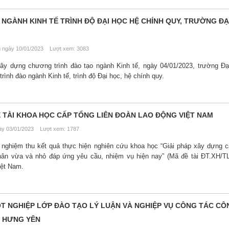
NGÀNH KINH TẾ TRÌNH ĐỘ ĐẠI HỌC HỆ CHÍNH QUY, TRƯỜNG ĐẠ
ngày 10/01/2023 Lượt xem: 3083
xây dựng chương trình đào tạo ngành Kinh tế, ngày 04/01/2023, trường Đ
trình đào ngành Kinh tế, trình độ Đại học, hệ chính quy.
 TÀI KHOA HỌC CẤP TỔNG LIÊN ĐOÀN LAO ĐỘNG VIỆT NAM
y 03/01/2023 Lượt xem: 1787
 nghiệm thu kết quả thực hiện nghiên cứu khoa học “Giải pháp xây dựng 
hân vừa và nhỏ đáp ứng yêu cầu, nhiệm vụ hiện nay” (Mã đề tài ĐT.XH/T
iệt Nam.
ỐT NGHIỆP LỚP ĐÀO TẠO LÝ LUẬN VÀ NGHIỆP VỤ CÔNG TÁC C
H HƯNG YÊN