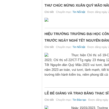
THƯ CHÚC MỪNG XUÂN QUÝ MÃO NĂM
Chi tiết
Chuyên mục:
Tin Nổi bật
Được đăng ngày 2
HIỆU TRƯỞNG TRƯỜNG ĐẠI HỌC CÔNG
TRƯỚC NGÀY NGHỈ TẾT NGUYÊN ĐÁN
Chi tiết
Chuyên mục:
Tin Nổi bật
Được đăng ngày 2
Thực hiện Chỉ thị số 19
2023; Chỉ thị số 22/CT-TTg ngày 23 tháng 
Tết Nguyên đán Quý Mão 2023 vui tươi, lành
năm 2023 an toàn, vui tươi, lành mạnh, tiết
trường tiến hành kiểm tra, niêm phong tất c
LỄ BẾ GIẢNG VÀ TRAO BẰNG THẠC SĨ 
Chi tiết
Chuyên mục:
Tin Đào tạo
Được đăng ngày 
Ngày 15/01/2023, Trường Đ