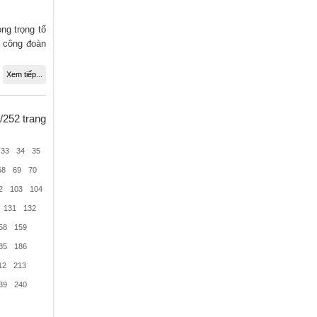
ng trọng tổ
ộ công đoàn
Xem tiếp...
/252 trang
33
34
35
68
69
70
2
103
104
131
132
58
159
85
186
12
213
39
240