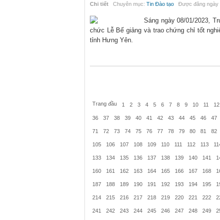
Chi tiết
Chuyên mục:
Tin Đào tạo
Được đăng ngày 
Sáng ngày 08/01/2023, Tr
chức Lễ Bế giảng và trao chứng chỉ tốt ngh
tỉnh Hưng Yên.
Trang đầu
1
2
3
4
5
6
7
8
9
10
11
12
36
37
38
39
40
41
42
43
44
45
46
47
71
72
73
74
75
76
77
78
79
80
81
82
105
106
107
108
109
110
111
112
113
11
133
134
135
136
137
138
139
140
141
1
160
161
162
163
164
165
166
167
168
1
187
188
189
190
191
192
193
194
195
1
214
215
216
217
218
219
220
221
222
2
241
242
243
244
245
246
247
248
249
2