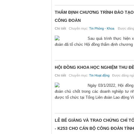
THẨM ĐỊNH CHƯƠNG TRÌNH ĐÀO TẠO 
CÔNG ĐOÀN
Chi tiết
Chuyên mục:
Tin Phòng - Khoa
Được đăng 
Sau quá trình thực hiện 
đoàn đã tổ chức Hội đồng thẩm định chương 
HỘI ĐỒNG KHOA HỌC NGHIỆM THU ĐỀ
Chi tiết
Chuyên mục:
Tin Hoạt động
Được đăng ngà
Ngày 03/1/2022, Hội đồng
đoàn chủ chốt trong các doanh nghiệp tư n
được tổ chức tại Tổng Liên đoàn Lao động V
LỄ BẾ GIẢNG VÀ TRAO CHỨNG CHỈ T
- K253 CHO CÁN BỘ CÔNG ĐOÀN TỈN