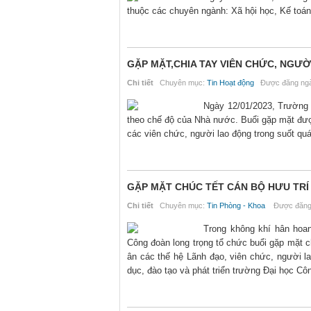
thuộc các chuyên ngành: Xã hội học, Kế toán
GẶP MẶT,CHIA TAY VIÊN CHỨC, NGƯỜ
Chi tiết
Chuyên mục:
Tin Hoạt động
Được đăng ngà
Ngày 12/01/2023, Trường 
theo chế độ của Nhà nước. Buổi gặp mặt đượ
các viên chức, người lao động trong suốt quá
GẶP MẶT CHÚC TẾT CÁN BỘ HƯU TRÍ
Chi tiết
Chuyên mục:
Tin Phòng - Khoa
Được đăng 
Trong không khí hân hoa
Công đoàn long trọng tổ chức buổi gặp mặt ch
ân các thế hệ Lãnh đạo, viên chức, người l
dục, đào tạo và phát triển trường Đại học Cô