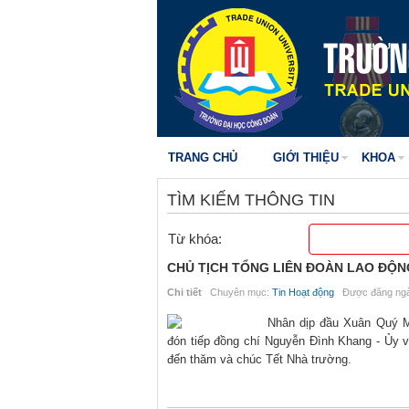
TRANG CHỦ
GIỚI THIỆU
KHOA
TÌM KIẾM THÔNG TIN
Từ khóa:
CHỦ TỊCH TỔNG LIÊN ĐOÀN LAO ĐỘN
Chi tiết
Chuyên mục:
Tin Hoạt động
Được đăng ngà
Nhân dịp đầu Xuân Quý M
đón tiếp đồng chí Nguyễn Đình Khang - Ủy 
đến thăm và chúc Tết Nhà trường.