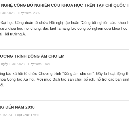
 NGHỆ CÔNG BỐ NGHIÊN CỨU KHOA HỌC TRÊN TẠP CHÍ QUỐC 
0/01/2023 Lượt xem: 2335
Đại học Công đoàn tổ chức Hội nghị tập huấn “Công bố nghiên cứu khoa h
cứu khoa học nói chung, đặc biệt là năng lực công bố nghiên cứu khoa học t
ại Hội trường A.
HƯƠNG TRÌNH ĐÔNG ẤM CHO EM
ngày 10/01/2023 Lượt xem: 1879
ng tác xã hội tổ chức Chương trình “Đông ấm cho em”. Đây là hoạt động t
hoa Công tác Xã hội. Với mục đích tạo sân chơi bổ ích, hỗ trợ các bạn sinh
ội.
NG ĐẾN NĂM 2030
01/2023 Lượt xem: 17936