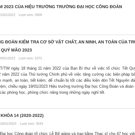
 2023 CỦA HIỆU TRƯỞNG TRƯỜNG ĐẠI HỌC CÔNG ĐOÀN
2/01/2023 Lượt xem: 2009
 ĐOÀN KIỂM TRA CƠ SỞ VẬT CHẤT, AN NINH, AN TOÀN CỦA T
 QUÝ MÃO 2023
0/01/2023 Lượt xem: 2373
-CT/TW ngày 18 tháng 11 năm 2022 của Ban Bí thư về việc tổ chức Tết Q
12 năm 2022 của Thủ tướng Chính phủ về việc tăng cường các biện pháp 
 mạnh, an toàn, tiết kiệm; để chuẩn bị tốt các điều kiện đón Tết Nguyên 
 kiệm, chiều ngày 19/01/2023 Hiệu trưởng trường Đại học Công Đoàn và đoàn
ả các phòng học, phòng chức năng trong những ngày nghỉ tết.
KHÓA 14 (2020-2022)
16/01/2023 Lượt xem: 3543
ại học Công đoàn tổ chức Lễ Bế giảng và trao bằng Thạc sĩ cho 47 học viê