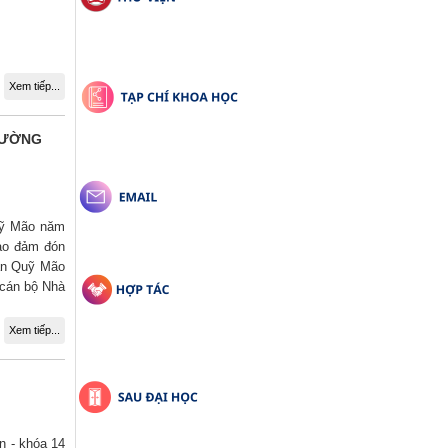
Xem tiếp...
RƯỜNG
uỹ Mão năm
bảo đảm đón
đán Quỹ Mão
 cán bộ Nhà
Xem tiếp...
n - khóa 14