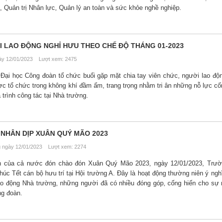
, Quản trị Nhân lực, Quản lý an toàn và sức khỏe nghề nghiệp.
I LAO ĐỘNG NGHỈ HƯU THEO CHẾ ĐỘ THÁNG 01-2023
y 12/01/2023 Lượt xem: 2475
Đại học Công đoàn tổ chức buổi gặp mặt chia tay viên chức, người lao độ
c tổ chức trong không khí đầm ấm, trang trọng nhằm tri ân những nỗ lực cố
 trình công tác tại Nhà trường.
 NHÂN DỊP XUÂN QUÝ MÃO 2023
ngày 12/01/2023 Lượt xem: 2274
n của cả nước đón chào đón Xuân Quý Mão 2023, ngày 12/01/2023, Trườ
úc Tết cán bộ hưu trí tại Hội trường A. Đây là hoạt động thường niên ý nghĩ
ao động Nhà trường, những người đã có nhiều đóng góp, cống hiến cho sự 
ng đoàn.