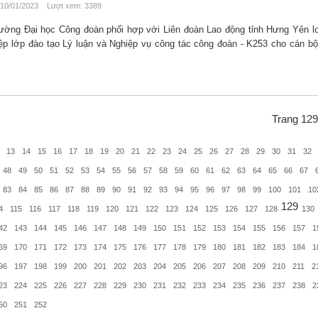
10/01/2023 Lượt xem: 3389
ường Đại học Công đoàn phối hợp với Liên đoàn Lao động tỉnh Hưng Yên lo
iệp lớp đào tạo Lý luận và Nghiệp vụ công tác công đoàn - K253 cho cán b
Trang 129
13
14
15
16
17
18
19
20
21
22
23
24
25
26
27
28
29
30
31
32
48
49
50
51
52
53
54
55
56
57
58
59
60
61
62
63
64
65
66
67
83
84
85
86
87
88
89
90
91
92
93
94
95
96
97
98
99
100
101
10
129
4
115
116
117
118
119
120
121
122
123
124
125
126
127
128
130
42
143
144
145
146
147
148
149
150
151
152
153
154
155
156
157
1
69
170
171
172
173
174
175
176
177
178
179
180
181
182
183
184
1
96
197
198
199
200
201
202
203
204
205
206
207
208
209
210
211
2
23
224
225
226
227
228
229
230
231
232
233
234
235
236
237
238
2
50
251
252