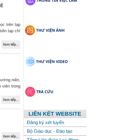
TẾ
ọc trên tạp
rên tạp chí
Xem tiếp...
hường niên,
 viên trong
Xem tiếp...
LIÊN KẾT WEBSITE
Đăng ký xét tuyển
Bộ Giáo dục - Đào tạo
Xem tiếp...
Tổng Liên đoàn Lao động