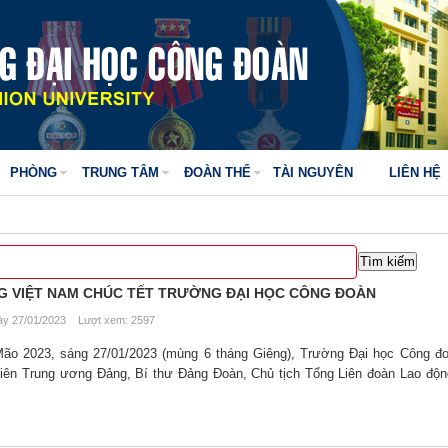
PHÒNG
TRUNG TÂM
ĐOÀN THỂ
TÀI NGUYÊN
LIÊN HỆ
G VIỆT NAM CHÚC TẾT TRƯỜNG ĐẠI HỌC CÔNG ĐOÀN
y 27/01/2023 Lượt xem: 2597
ão 2023, sáng 27/01/2023 (mùng 6 tháng Giêng), Trường Đại học Công đo
viên Trung ương Đảng, Bí thư Đảng Đoàn, Chủ tịch Tổng Liên đoàn Lao độ