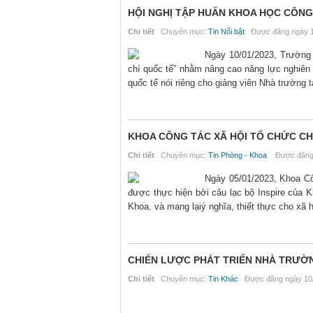
HỘI NGHỊ TẬP HUẤN KHOA HỌC CÔNG
Chi tiết
Chuyên mục:
Tin Nổi bật
Được đăng ngày 1
Ngày 10/01/2023, Trường 
chí quốc tế” nhằm nâng cao năng lực nghiên 
quốc tế nói riêng cho giảng viên Nhà trường t
KHOA CÔNG TÁC XÃ HỘI TỔ CHỨC C
Chi tiết
Chuyên mục:
Tin Phòng - Khoa
Được đăng 
Ngày 05/01/2023, Khoa Cô
được thực hiện bởi câu lạc bộ Inspire của K
Khoa. và mang lạiý nghĩa, thiết thực cho xã h
CHIẾN LƯỢC PHÁT TRIỂN NHÀ TRƯỜ
Chi tiết
Chuyên mục:
Tin Khác
Được đăng ngày 10/