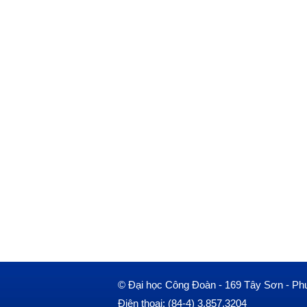
© Đại học Công Đoàn - 169 Tây Sơn - Ph
Điện thoại: (84-4) 3.857.3204