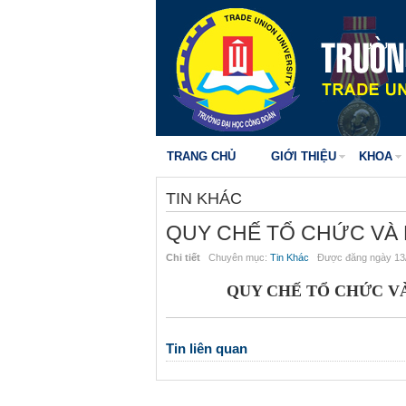
TRANG CHỦ
GIỚI THIỆU
KHOA
TIN KHÁC
QUY CHẾ TỔ CHỨC VÀ
Chi tiết
Chuyên mục:
Tin Khác
Được đăng ngày 13/
QUY CHẾ TỔ CHỨC V
Tin liên quan