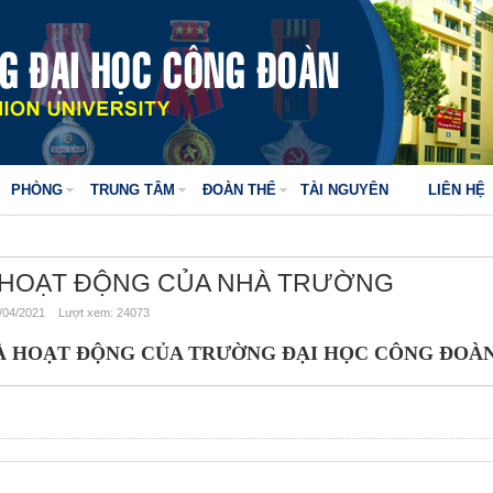
PHÒNG
TRUNG TÂM
ĐOÀN THỂ
TÀI NGUYÊN
LIÊN HỆ
 HOẠT ĐỘNG CỦA NHÀ TRƯỜNG
04/2021 Lượt xem: 24073
À HOẠT ĐỘNG CỦA TRƯỜNG ĐẠI HỌC CÔNG ĐOÀ