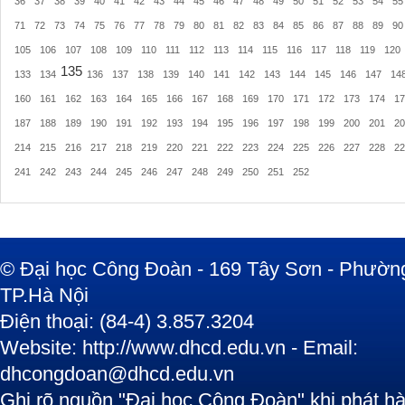
36
37
38
39
40
41
42
43
44
45
46
47
48
49
50
51
52
53
54
55
71
72
73
74
75
76
77
78
79
80
81
82
83
84
85
86
87
88
89
90
105
106
107
108
109
110
111
112
113
114
115
116
117
118
119
120
135
133
134
136
137
138
139
140
141
142
143
144
145
146
147
14
160
161
162
163
164
165
166
167
168
169
170
171
172
173
174
17
187
188
189
190
191
192
193
194
195
196
197
198
199
200
201
20
214
215
216
217
218
219
220
221
222
223
224
225
226
227
228
22
241
242
243
244
245
246
247
248
249
250
251
252
© Đại học Công Đoàn - 169 Tây Sơn - Phường
TP.Hà Nội
Điện thoại: (84-4) 3.857.3204
Website: http://www.dhcd.edu.vn - Email:
dhcongdoan@dhcd.edu.vn
Ghi rõ nguồn "Đại học Công Đoàn" khi phát hàn