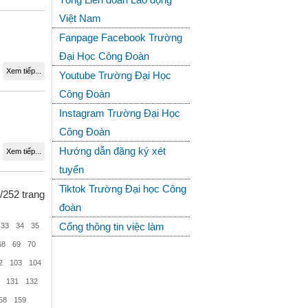
Việt Nam
Fanpage Facebook Trường
Đại Học Công Đoàn
Xem tiếp...
Youtube Trường Đại Học
Công Đoàn
Instagram Trường Đại Học
Công Đoàn
Hướng dẫn đăng ký xét
Xem tiếp...
tuyển
Tiktok Trường Đại học Công
/252 trang
đoàn
Cổng thông tin việc làm
33
34
35
68
69
70
2
103
104
131
132
58
159