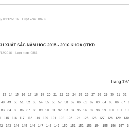
 09/12/2016 Lượt xem: 18406
CH XUẤT SẮC NĂM HỌC 2015 - 2016 KHOA QTKD
12/2016 Lượt xem: 9881
Trang 197
13
14
15
16
17
18
19
20
21
22
23
24
25
26
27
28
29
30
31
32
48
49
50
51
52
53
54
55
56
57
58
59
60
61
62
63
64
65
66
67
83
84
85
86
87
88
89
90
91
92
93
94
95
96
97
98
99
100
101
10
4
115
116
117
118
119
120
121
122
123
124
125
126
127
128
129
130
42
143
144
145
146
147
148
149
150
151
152
153
154
155
156
157
1