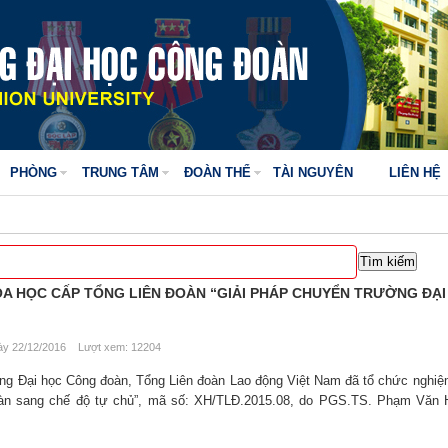
PHÒNG
TRUNG TÂM
ĐOÀN THỂ
TÀI NGUYÊN
LIÊN HỆ
OA HỌC CẤP TỔNG LIÊN ĐOÀN “GIẢI PHÁP CHUYỂN TRƯỜNG ĐẠI
y 22/12/2016 Lượt xem: 12204
ng Đại học Công đoàn, Tổng Liên đoàn Lao động Việt Nam đã tổ chức nghiệm
oàn sang chế độ tự chủ”, mã số: XH/TLĐ.2015.08, do PGS.TS. Phạm Văn 