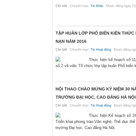
Chi tiết
Chuyên mục:
Tin Khác
Được đăng ngày 12/
TẬP HUẤN LỚP PHỔ BIẾN KIẾN THỨC
NẠN NĂM 2016
Chi tiết
Chuyên mục:
Tin Hoạt động
Được đăng ngà
Thực hiện kế hoạch số 1
số 2 về việc Tổ chức lớp tập huấn Phổ biến
HỘI THAO CHÀO MỪNG KỶ NIỆM 30 
TRƯỜNG ĐẠI HỌC, CAO ĐẲNG HÀ NỘI
Chi tiết
Chuyên mục:
Tin Hoạt động
Được đăng ngà
Thực hiện Kế hoạch số 24
Triển khai phong trào Văn nghệ, Thể dục t
trường Đại học, Cao đẳng Hà Nội.