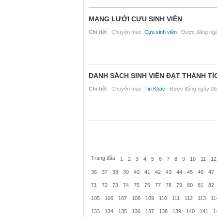
MẠNG LƯỚI CỰU SINH VIÊN
Chi tiết
Chuyên mục:
Cựu sinh viên
Được đăng ngày
DANH SÁCH SINH VIÊN ĐẠT THÀNH TÍ
Chi tiết
Chuyên mục:
Tin Khác
Được đăng ngày 09/
Trang đầu
1
2
3
4
5
6
7
8
9
10
11
12
36
37
38
39
40
41
42
43
44
45
46
47
71
72
73
74
75
76
77
78
79
80
81
82
105
106
107
108
109
110
111
112
113
11
133
134
135
136
137
138
139
140
141
1