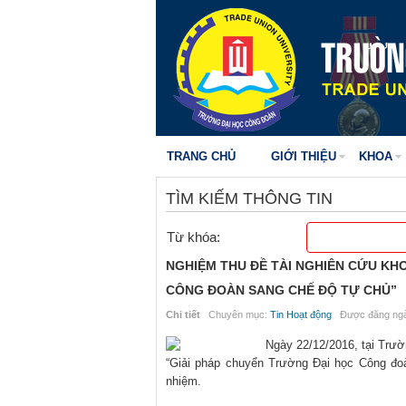
TRANG CHỦ
GIỚI THIỆU
KHOA
TÌM KIẾM THÔNG TIN
Từ khóa:
NGHIỆM THU ĐỀ TÀI NGHIÊN CỨU KH
CÔNG ĐOÀN SANG CHẾ ĐỘ TỰ CHỦ”
Chi tiết
Chuyên mục:
Tin Hoạt động
Được đăng ngà
Ngày 22/12/2016, tại Trườ
“Giải pháp chuyển Trường Đại học Công đ
nhiệm.