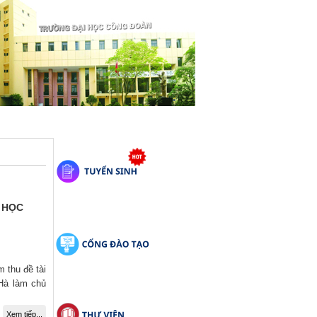
 HỌC
 thu đề tài
Hà làm chủ
Xem tiếp...