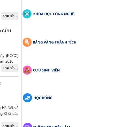
Xem tiếp...
Ộ CỨU
háy (PCCC)
năm 2016
Xem tiếp...
C
g Hà Nội về
ng Khối các
Xem tiếp...