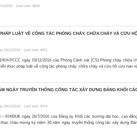
12/2016 Lượt xem: 9693
 PHÁP LUẬT VỀ CÔNG TÁC PHÒNG CHÁY, CHỮA CHÁY VÀ CỨU H
y 19/12/2016 Lượt xem: 4051
11/KH-PCCC ngày 03/11/2016 của Phòng Cảnh sát (CS) Phòng cháy chữa c
 kiến thức pháp luật về công tác phòng cháy, chữa cháy và cứu hộ cứu nạn 
NĂM NGÀY TRUYỀN THỐNG CÔNG TÁC XÂY DỰNG ĐẢNG KHỐI CÁ
y 19/12/2016 Lượt xem: 4474
 – KH/ĐUK ngày 26/7/2016 của Đảng ủy Khối các trường đại học, cao đẳn
hể thao chào mừng kỷ niệm 30 năm ngày truyền thống công tác xây dựng Đả