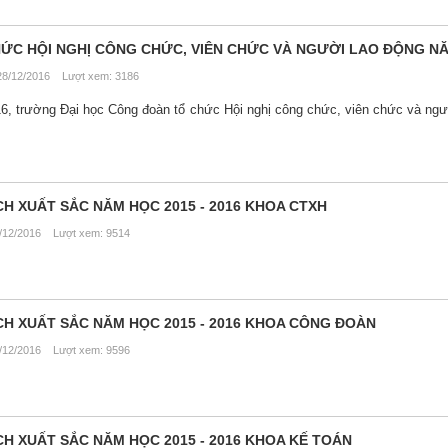
ỨC HỘI NGHỊ CÔNG CHỨC, VIÊN CHỨC VÀ NGƯỜI LAO ĐỘNG NĂ
8/12/2016 Lượt xem: 3186
6, trường Đại học Công đoàn tổ chức Hội nghị công chức, viên chức và ngư
CH XUẤT SẮC NĂM HỌC 2015 - 2016 KHOA CTXH
12/2016 Lượt xem: 9514
CH XUẤT SẮC NĂM HỌC 2015 - 2016 KHOA CÔNG ĐOÀN
12/2016 Lượt xem: 9596
CH XUẤT SẮC NĂM HỌC 2015 - 2016 KHOA KẾ TOÁN