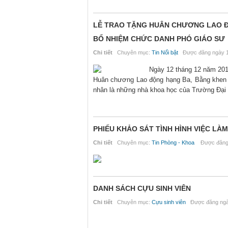
LỄ TRAO TẶNG HUÂN CHƯƠNG LAO Đ
BỔ NHIỆM CHỨC DANH PHÓ GIÁO SƯ
Chi tiết
Chuyên mục:
Tin Nổi bật
Được đăng ngày 1
Ngày 12 tháng 12 năm 2016
Huân chương Lao động hạng Ba, Bằng khen 
nhân là những nhà khoa học của Trường Đại
PHIẾU KHẢO SÁT TÌNH HÌNH VIỆC LÀM
Chi tiết
Chuyên mục:
Tin Phòng - Khoa
Được đăng 
DANH SÁCH CỰU SINH VIÊN
Chi tiết
Chuyên mục:
Cựu sinh viên
Được đăng ngày