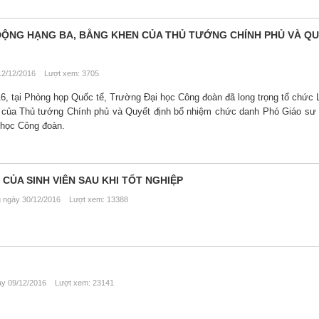
ỘNG HẠNG BA, BẰNG KHEN CỦA THỦ TƯỚNG CHÍNH PHỦ VÀ QU
2/12/2016 Lượt xem: 3705
, tại Phòng họp Quốc tế, Trường Đại học Công đoàn đã long trọng tổ chức L
của Thủ tướng Chính phủ và Quyết định bổ nhiệm chức danh Phó Giáo sư 
 học Công đoàn.
 CỦA SINH VIÊN SAU KHI TỐT NGHIỆP
ngày 30/12/2016 Lượt xem: 13388
 09/12/2016 Lượt xem: 23141