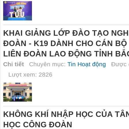
KHAI GIẢNG LỚP ĐÀO TẠO NGH
ĐOÀN - K19 DÀNH CHO CÁN B
LIÊN ĐOÀN LAO ĐỘNG TỈNH BẮ
Chi tiết
Chuyên mục:
Tin Hoạt động
Được đ
Lượt xem: 2826
KHÔNG KHÍ NHẬP HỌC CỦA TÂN
HỌC CÔNG ĐOÀN