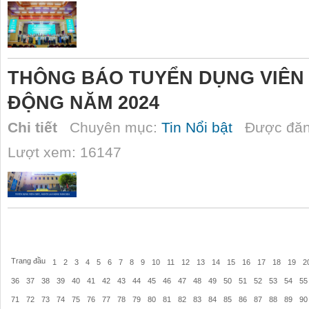
THÔNG BÁO TUYỂN DỤNG VIÊN
ĐỘNG NĂM 2024
Chi tiết
Chuyên mục:
Tin Nổi bật
Được đăn
Lượt xem: 16147
Trang đầu
1
2
3
4
5
6
7
8
9
10
11
12
13
14
15
16
17
18
19
2
36
37
38
39
40
41
42
43
44
45
46
47
48
49
50
51
52
53
54
55
71
72
73
74
75
76
77
78
79
80
81
82
83
84
85
86
87
88
89
90