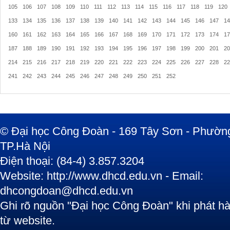
105
106
107
108
109
110
111
112
113
114
115
116
117
118
119
120
133
134
135
136
137
138
139
140
141
142
143
144
145
146
147
14
160
161
162
163
164
165
166
167
168
169
170
171
172
173
174
17
187
188
189
190
191
192
193
194
195
196
197
198
199
200
201
20
214
215
216
217
218
219
220
221
222
223
224
225
226
227
228
22
241
242
243
244
245
246
247
248
249
250
251
252
© Đại học Công Đoàn - 169 Tây Sơn - Phường
TP.Hà Nội
Điện thoại: (84-4) 3.857.3204
Website: http://www.dhcd.edu.vn - Email:
dhcongdoan@dhcd.edu.vn
Ghi rõ nguồn "Đại học Công Đoàn" khi phát hàn
từ website.