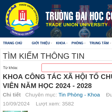
TRANG CHỦ
GIỚI THIỆU
KHOA
PHÒNG
TRUNG TÂM
TÌM KIẾM THÔNG TIN
Từ khóa:
KHOA CÔNG TÁC XÃ HỘI TỔ CH
VIÊN NĂM HỌC 2024 - 2028
Chi tiết
Chuyên mục:
Tin Phòng - Khoa
Đượ
10/09/2024 Lượt xem: 3582