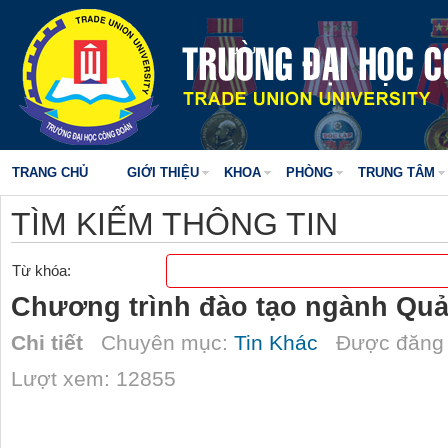
TRANG CHỦ
GIỚI THIỆU
KHOA
PHÒNG
TRUNG TÂM
TÌM KIẾM THÔNG TIN
Từ khóa:
Chương trình đào tạo ngành Quả
Chi tiết
Chuyên mục:
Tin Khác
Được đăng 
Lượt xem: 12855