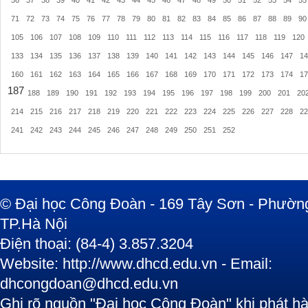
36
37
38
39
40
41
42
43
44
45
46
47
48
49
50
51
52
53
54
55
71
72
73
74
75
76
77
78
79
80
81
82
83
84
85
86
87
88
89
90
105
106
107
108
109
110
111
112
113
114
115
116
117
118
119
120
133
134
135
136
137
138
139
140
141
142
143
144
145
146
147
14
160
161
162
163
164
165
166
167
168
169
170
171
172
173
174
17
187
188
189
190
191
192
193
194
195
196
197
198
199
200
201
20
214
215
216
217
218
219
220
221
222
223
224
225
226
227
228
22
241
242
243
244
245
246
247
248
249
250
251
252
© Đại học Công Đoàn - 169 Tây Sơn - Phường
TP.Hà Nội
Điện thoại: (84-4) 3.857.3204
Website: http://www.dhcd.edu.vn - Email:
dhcongdoan@dhcd.edu.vn
Ghi rõ nguồn "Đại học Công Đoàn" khi phát hàn