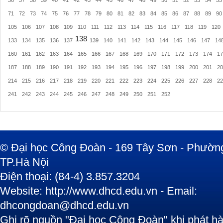
36
37
38
39
40
41
42
43
44
45
46
47
48
49
50
51
52
53
54
55
71
72
73
74
75
76
77
78
79
80
81
82
83
84
85
86
87
88
89
90
105
106
107
108
109
110
111
112
113
114
115
116
117
118
119
120
138
133
134
135
136
137
139
140
141
142
143
144
145
146
147
14
160
161
162
163
164
165
166
167
168
169
170
171
172
173
174
17
187
188
189
190
191
192
193
194
195
196
197
198
199
200
201
20
214
215
216
217
218
219
220
221
222
223
224
225
226
227
228
22
241
242
243
244
245
246
247
248
249
250
251
252
© Đại học Công Đoàn - 169 Tây Sơn - Phường
TP.Hà Nội
Điện thoại: (84-4) 3.857.3204
Website: http://www.dhcd.edu.vn - Email:
dhcongdoan@dhcd.edu.vn
Ghi rõ nguồn "Đại học Công Đoàn" khi phát hàn