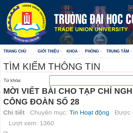
TRANG CHỦ
GIỚI THIỆU
KHOA
PHÒNG
TRUNG TÂM
TÌM KIẾM THÔNG TIN
Từ khóa:
MỜI VIẾT BÀI CHO TẠP CHÍ NG
CÔNG ĐOÀN SỐ 28
Chi tiết
Chuyên mục:
Tin Hoạt động
Được đ
Lượt xem: 1360