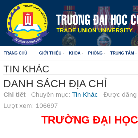
TRANG CHỦ
GIỚI THIỆU
KHOA
PHÒNG
TRUNG TÂM
TIN KHÁC
DANH SÁCH ĐỊA CHỈ
Chi tiết
Chuyên mục:
Tin Khác
Được đăng 
Lượt xem: 106697
TRƯỜNG ĐẠI HỌ