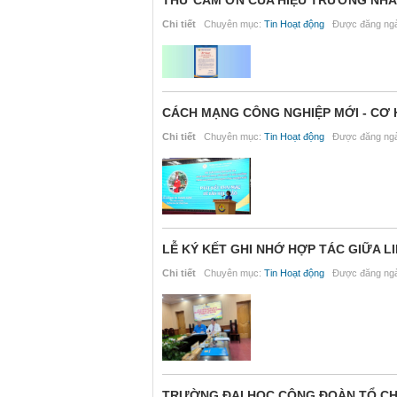
Chi tiết
Chuyên mục:
Tin Hoạt động
Được đăng ngà
CÁCH MẠNG CÔNG NGHIỆP MỚI - CƠ 
Chi tiết
Chuyên mục:
Tin Hoạt động
Được đăng ngà
LỄ KÝ KẾT GHI NHỚ HỢP TÁC GIỮA 
Chi tiết
Chuyên mục:
Tin Hoạt động
Được đăng ngà
TRƯỜNG ĐẠI HỌC CÔNG ĐOÀN TỔ CHỨ