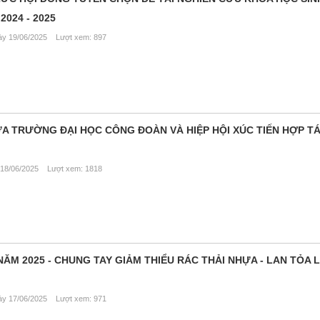
2024 - 2025
y 19/06/2025 Lượt xem: 897
ỮA TRƯỜNG ĐẠI HỌC CÔNG ĐOÀN VÀ HIỆP HỘI XÚC TIẾN HỢP TÁ
18/06/2025 Lượt xem: 1818
M 2025 - CHUNG TAY GIẢM THIỂU RÁC THẢI NHỰA - LAN TỎA 
y 17/06/2025 Lượt xem: 971