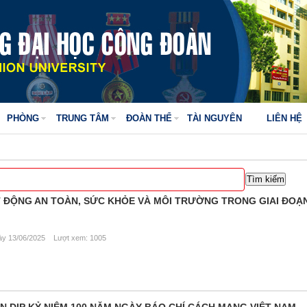
PHÒNG
TRUNG TÂM
ĐOÀN THỂ
TÀI NGUYÊN
LIÊN HỆ
T ĐỘNG AN TOÀN, SỨC KHỎE VÀ MÔI TRƯỜNG TRONG GIAI ĐOẠ
y 13/06/2025 Lượt xem: 1005
 DỊP KỶ NIỆM 100 NĂM NGÀY BÁO CHÍ CÁCH MẠNG VIỆT NAM