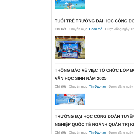
TUỔI TRẺ TRƯỜNG ĐẠI HỌC CÔNG ĐOÀ
Chi tiết
Chuyên mục:
Đoàn thể
Được đăng ngày 12
THÔNG BÁO VỀ VIỆC TỔ CHỨC LỚP B
VẤN HỌC SINH NĂM 2025
Chi tiết
Chuyên mục:
Tin Đào tạo
Được đăng ngày 
TRƯỜNG ĐẠI HỌC CÔNG ĐOÀN TUYỂN 
NGHIỆP QUỐC TẾ NGÀNH QUẢN TRỊ
Chi tiết
Chuyên mục:
Tin Đào tạo
Được đăng ngày 