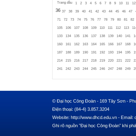
Trang đầu
1
2
3
4
5
6
7
8
9
10
11
12
36
37
38
39
40
41
42
43
44
45
46
47
71
72
73
74
75
76
77
78
79
80
81
82
105
106
107
108
109
110
111
112
113
11
133
134
135
136
137
138
139
140
141
1
160
161
162
163
164
165
166
167
168
1
187
188
189
190
191
192
193
194
195
1
214
215
216
217
218
219
220
221
222
2
241
242
243
244
245
246
247
248
249
2
© Đại học Công Đoàn - 169 Tây Sơn - Ph
Điện thoại: (84-4) 3.857.3204
Website: http://www.dhcd.edu.vn - Emai
Ghi rõ nguồn "Đại học Công Đoàn" khi phát 