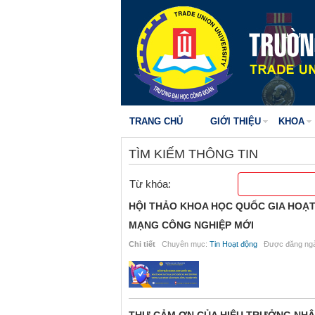
TRANG CHỦ
GIỚI THIỆU
KHOA
TÌM KIẾM THÔNG TIN
Từ khóa:
HỘI THẢO KHOA HỌC QUỐC GIA HOẠ
MẠNG CÔNG NGHIỆP MỚI
Chi tiết
Chuyên mục:
Tin Hoạt động
Được đăng ngà
THƯ CẢM ƠN CỦA HIỆU TRƯỞNG NHÂN