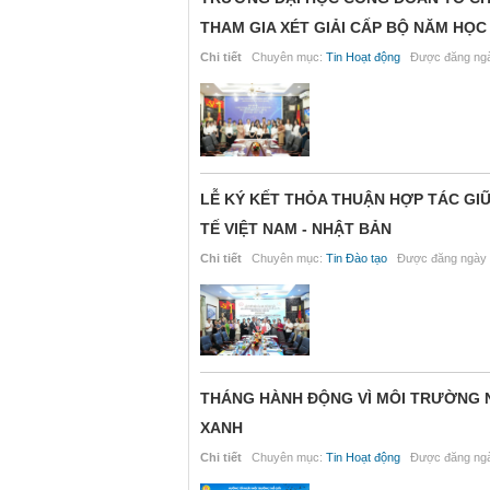
THAM GIA XÉT GIẢI CẤP BỘ NĂM HỌC 
Chi tiết
Chuyên mục:
Tin Hoạt động
Được đăng ngà
LỄ KÝ KẾT THỎA THUẬN HỢP TÁC GI
TẾ VIỆT NAM - NHẬT BẢN
Chi tiết
Chuyên mục:
Tin Đào tạo
Được đăng ngày 
THÁNG HÀNH ĐỘNG VÌ MÔI TRƯỜNG NĂ
XANH
Chi tiết
Chuyên mục:
Tin Hoạt động
Được đăng ngà