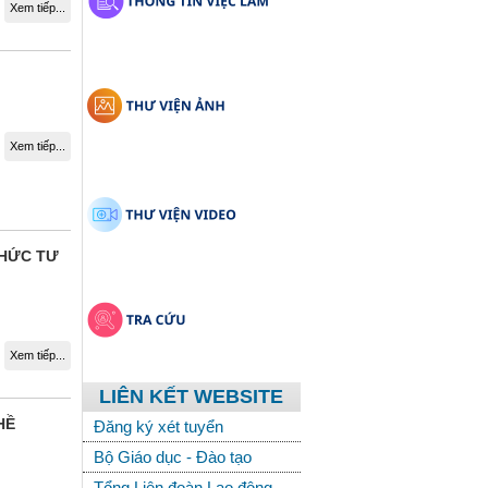
Xem tiếp...
Xem tiếp...
CHỨC TƯ
Xem tiếp...
LIÊN KẾT WEBSITE
Ề
Đăng ký xét tuyển
Bộ Giáo dục - Đào tạo
Tổng Liên đoàn Lao động