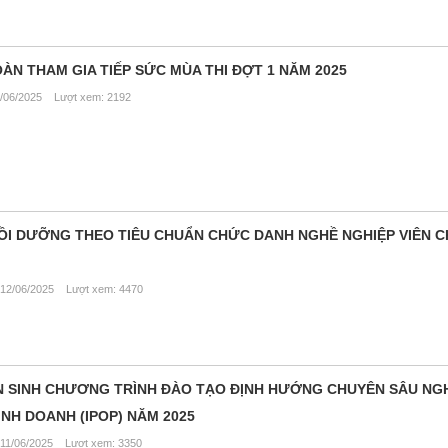
N THAM GIA TIẾP SỨC MÙA THI ĐỢT 1 NĂM 2025
/06/2025 Lượt xem: 2192
ỒI DƯỠNG THEO TIÊU CHUẨN CHỨC DANH NGHỀ NGHIỆP VIÊN 
12/06/2025 Lượt xem: 4470
SINH CHƯƠNG TRÌNH ĐÀO TẠO ĐỊNH HƯỚNG CHUYÊN SÂU NGH
 KINH DOANH (IPOP) NĂM 2025
11/06/2025 Lượt xem: 3350