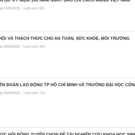
y 21/06/2025 Lượt xem: 811
HỘI VÀ THÁCH THỨC CHO AN TOÀN, SỨC KHỎE, MÔI TRƯỜNG
y 20/06/2025 Lượt xem: 940
LIÊN ĐOÀN LAO ĐỘNG TP HỒ CHÍ MINH VÀ TRƯỜNG ĐẠI HỌC CÔ
y 20/06/2025 Lượt xem: 742
C HỘI ĐỒNG TUYỂN CHỌN ĐỀ TÀI NGHIÊN CỨU KHOA HỌC SINH