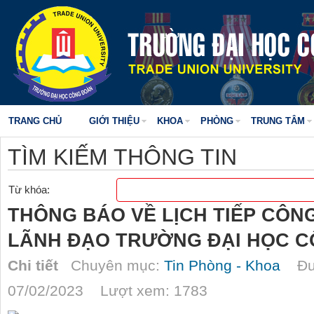
TRANG CHỦ
GIỚI THIỆU
KHOA
PHÒNG
TRUNG TÂM
TÌM KIẾM THÔNG TIN
Từ khóa:
THÔNG BÁO VỀ LỊCH TIẾP CÔN
LÃNH ĐẠO TRƯỜNG ĐẠI HỌC C
Chi tiết
Chuyên mục:
Tin Phòng - Khoa
Đượ
07/02/2023 Lượt xem: 1783