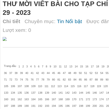
THƯ MỜI VIẾT BÀI CHO TẠP C
29 - 2023
Chi tiết
Chuyên mục:
Tin Nổi bật
Được đăn
Lượt xem: 0
Trang đầu
1
2
3
4
5
6
7
8
9
10
11
12
13
14
15
16
17
18
19
2
36
37
38
39
40
41
42
43
44
45
46
47
48
49
50
51
52
53
54
55
71
72
73
74
75
76
77
78
79
80
81
82
83
84
85
86
87
88
89
90
105
106
107
108
109
110
111
112
113
114
115
116
117
118
119
120
133
134
135
136
137
138
139
140
141
142
143
144
145
146
147
14
160
161
162
163
164
165
166
167
168
169
170
171
172
173
174
17
187
188
189
190
191
192
193
194
195
196
197
198
199
200
201
20