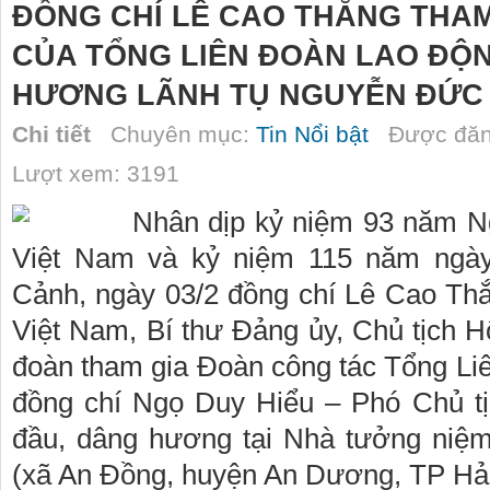
ĐỒNG CHÍ LÊ CAO THẮNG THA
CỦA TỔNG LIÊN ĐOÀN LAO ĐỘ
HƯƠNG LÃNH TỤ NGUYỄN ĐỨC
Chi tiết
Chuyên mục:
Tin Nổi bật
Được đăn
Lượt xem: 3191
Nhân dịp kỷ niệm 93 năm N
Việt Nam và kỷ niệm 115 năm ngày
Cảnh, ngày 03/2 đồng chí Lê Cao T
Việt Nam, Bí thư Đảng ủy, Chủ tịch 
đoàn tham gia Đoàn công tác Tổng Li
đồng chí Ngọ Duy Hiểu – Phó Chủ t
đầu, dâng hương tại Nhà tưởng niệ
(xã An Đồng, huyện An Dương, TP Hả