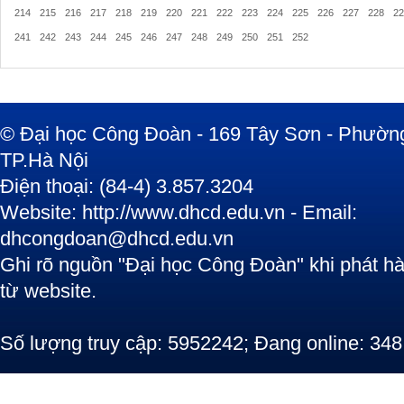
214
215
216
217
218
219
220
221
222
223
224
225
226
227
228
22
241
242
243
244
245
246
247
248
249
250
251
252
© Đại học Công Đoàn - 169 Tây Sơn - Phường
TP.Hà Nội
Điện thoại: (84-4) 3.857.3204
Website: http://www.dhcd.edu.vn - Email:
dhcongdoan@dhcd.edu.vn
Ghi rõ nguồn "Đại học Công Đoàn" khi phát hàn
từ website.
Số lượng truy cập: 5952242; Đang online: 348