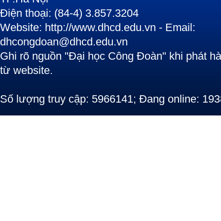
Điện thoại: (84-4) 3.857.3204
Website: http://www.dhcd.edu.vn - Email:
dhcongdoan@dhcd.edu.vn
Ghi rõ nguồn "Đại học Công Đoàn" khi phát hàn
từ website.
Số lượng truy cập: 5966141; Đang online: 193