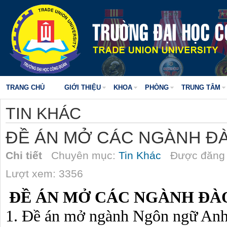
TRANG CHỦ
GIỚI THIỆU
KHOA
PHÒNG
TRUNG TÂM
TIN KHÁC
ĐỀ ÁN MỞ CÁC NGÀNH Đ
Chi tiết
Chuyên mục:
Tin Khác
Được đăng 
Lượt xem: 3356
ĐỀ ÁN MỞ CÁC NGÀNH ĐÀ
1. Đề án mở ngành Ngôn ngữ An