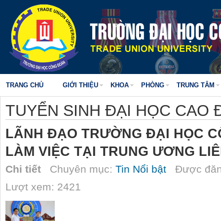
TRANG CHỦ
GIỚI THIỆU
KHOA
PHÒNG
TRUNG TÂM
TUYỂN SINH ĐẠI HỌC CAO
LÃNH ĐẠO TRƯỜNG ĐẠI HỌC C
LÀM VIỆC TẠI TRUNG ƯƠNG LI
Chi tiết
Chuyên mục:
Tin Nổi bật
Được đăn
Lượt xem: 2421