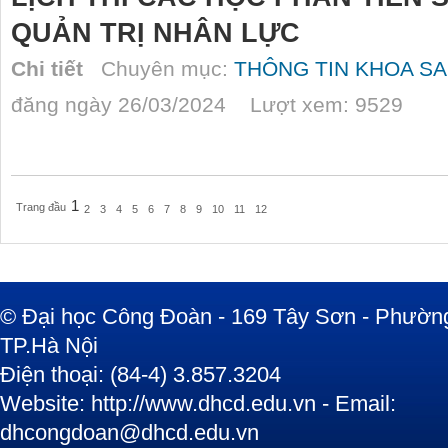
QUẢN TRỊ NHÂN LỰC
Chi tiết
Chuyên mục:
THÔNG TIN KHOA SA
đăng ngày 26/03/2024 Lượt xem: 9529
1
Trang đầu
2
3
4
5
6
7
8
9
10
11
12
© Đại học Công Đoàn - 169 Tây Sơn - Phường
TP.Hà Nội
Điện thoại: (84-4) 3.857.3204
Website: http://www.dhcd.edu.vn - Email:
dhcongdoan@dhcd.edu.vn