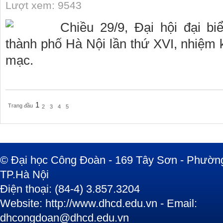
Lượt xem: 9543
Chiều 29/9, Đại hội đại 
thành phố Hà Nội lần thứ XVI, nhiệm 
mạc.
1
Trang đầu
2
3
4
5
© Đại học Công Đoàn - 169 Tây Sơn - Phường
TP.Hà Nội
Điện thoại: (84-4) 3.857.3204
Website: http://www.dhcd.edu.vn - Email:
dhcongdoan@dhcd.edu.vn