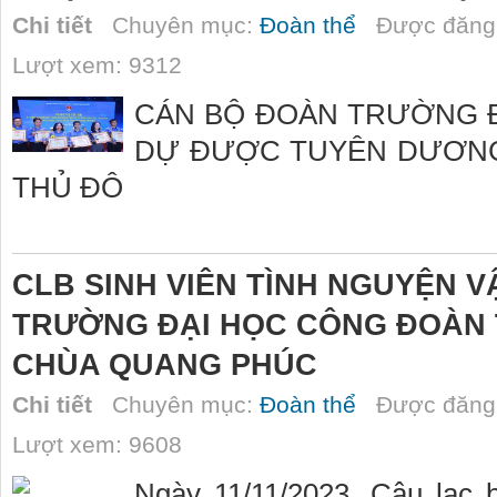
Chi tiết
Chuyên mục:
Đoàn thể
Được đăng 
Lượt xem: 9312
CÁN BỘ ĐOÀN TRƯỜNG Đ
DỰ ĐƯỢC TUYÊN DƯƠNG 
THỦ ĐÔ
CLB SINH VIÊN TÌNH NGUYỆN 
TRƯỜNG ĐẠI HỌC CÔNG ĐOÀN 
CHÙA QUANG PHÚC
Chi tiết
Chuyên mục:
Đoàn thể
Được đăng 
Lượt xem: 9608
Ngày 11/11/2023, Câu lạc 