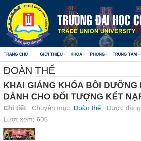
TRANG CHỦ
GIỚI THIỆU
KHOA
PHÒNG
TRUNG TÂM
ĐOÀN THỂ
KHAI GIẢNG KHÓA BỒI DƯỠNG 
DÀNH CHO ĐỐI TƯỢNG KẾT NẠ
Chi tiết
Chuyên mục:
Đoàn thể
Được đăng 
Lượt xem: 605