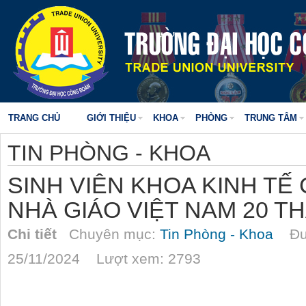
TRANG CHỦ
GIỚI THIỆU
KHOA
PHÒNG
TRUNG TÂM
TIN PHÒNG - KHOA
SINH VIÊN KHOA KINH T
NHÀ GIÁO VIỆT NAM 20 T
Chi tiết
Chuyên mục:
Tin Phòng - Khoa
Đượ
25/11/2024 Lượt xem: 2793