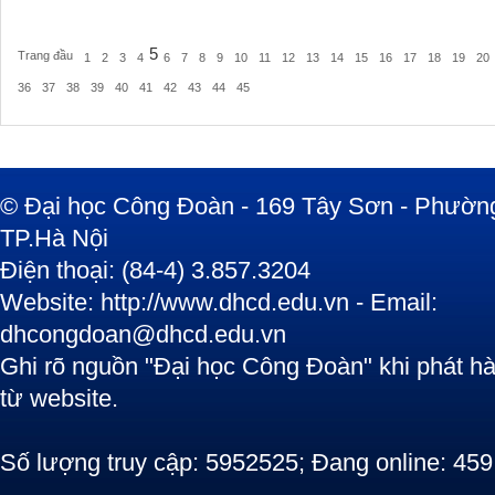
5
Trang đầu
1
2
3
4
6
7
8
9
10
11
12
13
14
15
16
17
18
19
20
36
37
38
39
40
41
42
43
44
45
© Đại học Công Đoàn - 169 Tây Sơn - Phường
TP.Hà Nội
Điện thoại: (84-4) 3.857.3204
Website: http://www.dhcd.edu.vn - Email:
dhcongdoan@dhcd.edu.vn
Ghi rõ nguồn "Đại học Công Đoàn" khi phát hàn
từ website.
Số lượng truy cập: 5952525; Đang online: 459