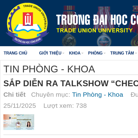
TRANG CHỦ
GIỚI THIỆU
KHOA
PHÒNG
TRUNG TÂM
TIN PHÒNG - KHOA
SẮP DIỄN RA TALKSHOW “CHEC
Chi tiết
Chuyên mục:
Tin Phòng - Khoa
Đượ
25/11/2025 Lượt xem: 738