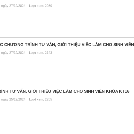
ngày 27/12/2024 Lượt xem: 2080
 CHƯƠNG TRÌNH TƯ VẤN, GIỚI THIỆU VIỆC LÀM CHO SINH VIÊN
ngày 27/12/2024 Lượt xem: 2143
H TƯ VẤN, GIỚI THIỆU VIỆC LÀM CHO SINH VIÊN KHÓA KT16
ngày 25/12/2024 Lượt xem: 2255