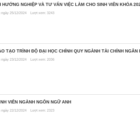
HƯỚNG NGHIỆP VÀ TƯ VẤN VIỆC LÀM CHO SINH VIÊN KHÓA 202
ngày 25/12/2024 Lượt xem: 3243
O TẠO TRÌNH ĐỘ ĐẠI HỌC CHÍNH QUY NGÀNH TÀI CHÍNH NGÂN
ngày 23/12/2024 Lượt xem: 2036
SINH VIÊN NGÀNH NGÔN NGỮ ANH
ngày 22/12/2024 Lượt xem: 2323