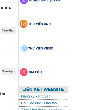
N KHÓA
Xem tiếp...
Xem tiếp...
LIÊN KẾT WEBSITE
GÀNH
Đăng ký xét tuyển
Bộ Giáo dục - Đào tạo
Tổng Liên đoàn Lao động