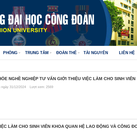
PHÒNG
TRUNG TÂM
ĐOÀN THỂ
TÀI NGUYÊN
LIÊN HỆ
E NGHỀ NGHIỆP TƯ VẤN GIỚI THIỆU VIỆC LÀM CHO SINH VIÊN
ngày 31/12/2024 Lượt xem: 2569
VIỆC LÀM CHO SINH VIÊN KHOA QUAN HỆ LAO ĐỘNG VÀ CÔNG 