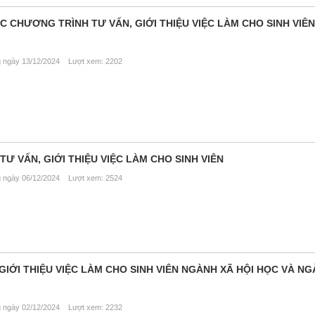
 CHƯƠNG TRÌNH TƯ VẤN, GIỚI THIỆU VIỆC LÀM CHO SINH VIÊ
ngày 13/12/2024 Lượt xem: 2202
Ư VẤN, GIỚI THIỆU VIỆC LÀM CHO SINH VIÊN
ngày 06/12/2024 Lượt xem: 2524
GIỚI THIỆU VIỆC LÀM CHO SINH VIÊN NGÀNH XÃ HỘI HỌC VÀ N
ngày 02/12/2024 Lượt xem: 2232