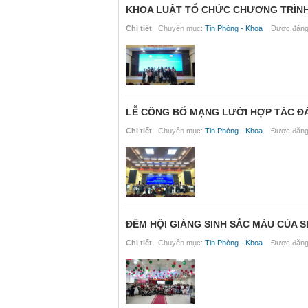
KHOA LUẬT TỔ CHỨC CHƯƠNG TRÌNH 
Chi tiết
Chuyên mục:
Tin Phòng - Khoa
Được đăng 
LỄ CÔNG BỐ MẠNG LƯỚI HỢP TÁC ĐÀ
Chi tiết
Chuyên mục:
Tin Phòng - Khoa
Được đăng 
ĐÊM HỘI GIÁNG SINH SẮC MÀU CỦA 
Chi tiết
Chuyên mục:
Tin Phòng - Khoa
Được đăng 