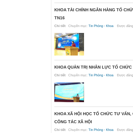
KHOA TÀI CHÍNH NGÂN HÀNG TỔ CHỨC
TN16
Chi tiết
Chuyên mục:
Tin Phòng - Khoa
Được đăng 
KHOA QUẢN TRỊ NHÂN LỰC TỔ CHỨC T
Chi tiết
Chuyên mục:
Tin Phòng - Khoa
Được đăng 
KHOA XÃ HỘI HỌC TỔ CHỨC TƯ VẤN, 
CÔNG TÁC XÃ HỘI
Chi tiết
Chuyên mục:
Tin Phòng - Khoa
Được đăng 