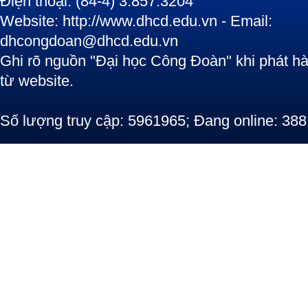
Điện thoại: (84-4) 3.857.3204
Website: http://www.dhcd.edu.vn - Email:
dhcongdoan@dhcd.edu.vn
Ghi rõ nguồn "Đại học Công Đoàn" khi phát hàn
từ website.
Số lượng truy cập: 5961965; Đang online: 388