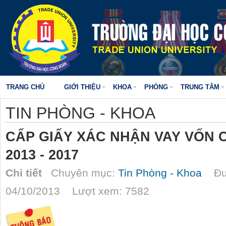
TRANG CHỦ
GIỚI THIỆU
KHOA
PHÒNG
TRUNG TÂM
TIN PHÒNG - KHOA
CẤP GIẤY XÁC NHẬN VAY VỐN 
2013 - 2017
Chi tiết
Chuyên mục:
Tin Phòng - Khoa
Đượ
04/10/2013 Lượt xem: 7582