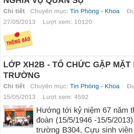
NGHĨA VỤ QUÂN SỰ
Chi tiết
Chuyên mục:
Tin Phòng - Khoa
Đượ
27/05/2013 Lượt xem: 10120
LỚP XH2B - TỔ CHỨC GẶP MẶT 
TRƯỜNG
Chi tiết
Chuyên mục:
Tin Phòng - Khoa
Đượ
15/05/2013 Lượt xem: 4592
Hướng tới kỷ niệm 67 năm t
đoàn (15/5/1946 -15/5/2013)
trường B304, Cựu sinh viê