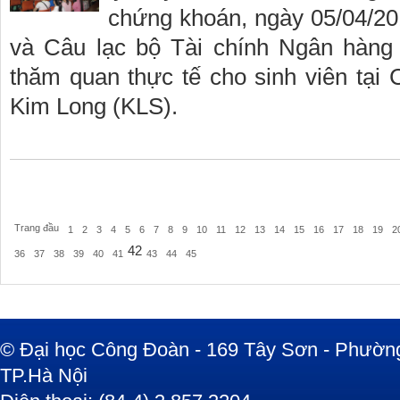
chứng khoán, ngày 05/04/2
và Câu lạc bộ Tài chính Ngân hàng
thăm quan thực tế cho sinh viên tại
Kim Long (KLS).
Trang đầu
1
2
3
4
5
6
7
8
9
10
11
12
13
14
15
16
17
18
19
2
42
36
37
38
39
40
41
43
44
45
© Đại học Công Đoàn - 169 Tây Sơn - Phường
TP.Hà Nội