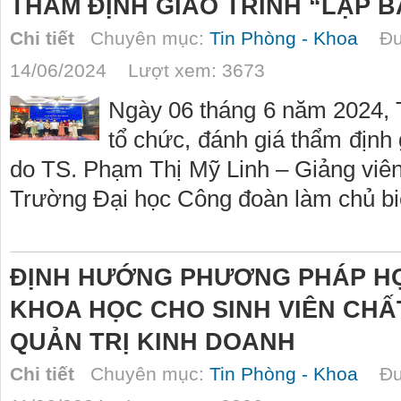
THẨM ĐỊNH GIÁO TRÌNH “LẬP 
Chi tiết
Chuyên mục:
Tin Phòng - Khoa
Đượ
14/06/2024 Lượt xem: 3673
Ngày 06 tháng 6 năm 2024,
tổ chức, đánh giá thẩm định 
do TS. Phạm Thị Mỹ Linh – Giảng viê
Trường Đại học Công đoàn làm chủ bi
ĐỊNH HƯỚNG PHƯƠNG PHÁP HỌ
KHOA HỌC CHO SINH VIÊN CH
QUẢN TRỊ KINH DOANH
Chi tiết
Chuyên mục:
Tin Phòng - Khoa
Đượ