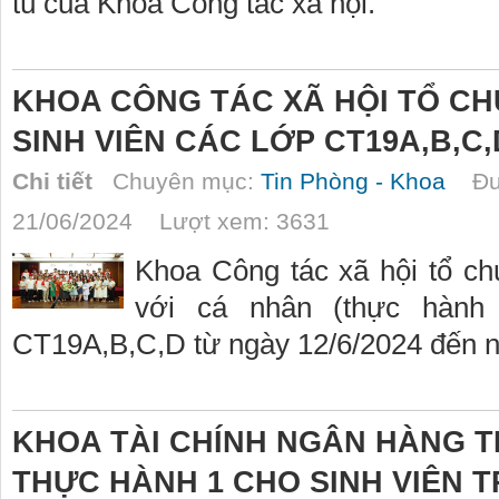
tú của Khoa Công tác xã hội.
KHOA CÔNG TÁC XÃ HỘI TỔ C
SINH VIÊN CÁC LỚP CT19A,B,C,
Chi tiết
Chuyên mục:
Tin Phòng - Khoa
Đượ
21/06/2024 Lượt xem: 3631
Khoa Công tác xã hội tổ ch
với cá nhân (thực hành 
CT19A,B,C,D từ ngày 12/6/2024 đến n
KHOA TÀI CHÍNH NGÂN HÀNG T
THỰC HÀNH 1 CHO SINH VIÊN T