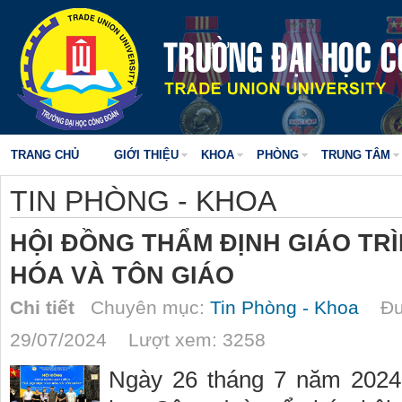
TRANG CHỦ
GIỚI THIỆU
KHOA
PHÒNG
TRUNG TÂM
TIN PHÒNG - KHOA
HỘI ĐỒNG THẨM ĐỊNH GIÁO TRÌ
HÓA VÀ TÔN GIÁO
Chi tiết
Chuyên mục:
Tin Phòng - Khoa
Đượ
29/07/2024 Lượt xem: 3258
Ngày 26 tháng 7 năm 2024