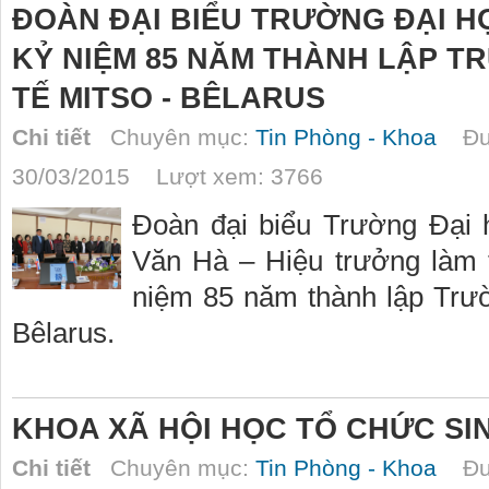
ĐOÀN ĐẠI BIỂU TRƯỜNG ĐẠI H
KỶ NIỆM 85 NĂM THÀNH LẬP T
TẾ MITSO - BÊLARUS
Chi tiết
Chuyên mục:
Tin Phòng - Khoa
Đượ
30/03/2015 Lượt xem: 3766
Đoàn đại biểu Trường Đại
Văn Hà – Hiệu trưởng làm 
niệm 85 năm thành lập Trư
Bêlarus.
KHOA XÃ HỘI HỌC TỔ CHỨC SI
Chi tiết
Chuyên mục:
Tin Phòng - Khoa
Đượ