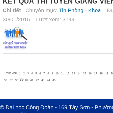
KẾT QUẢ THI TUYỂN GIẢNG VIÊ
Chi tiết
Chuyên mục:
Tin Phòng - Khoa
Đượ
30/01/2015 Lượt xem: 3744
Trang đầu
1
2
3
4
5
6
7
8
9
10
11
12
13
14
15
16
17
18
19
2
39
36
37
38
40
41
42
43
44
45
© Đại học Công Đoàn - 169 Tây Sơn - Phường