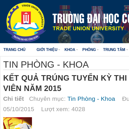
TRANG CHỦ
GIỚI THIỆU
KHOA
PHÒNG
TRUNG TÂM
TIN PHÒNG - KHOA
KẾT QUẢ TRÚNG TUYỂN KỲ THI
VIÊN NĂM 2015
Chi tiết
Chuyên mục:
Tin Phòng - Khoa
Đượ
05/10/2015 Lượt xem: 4028