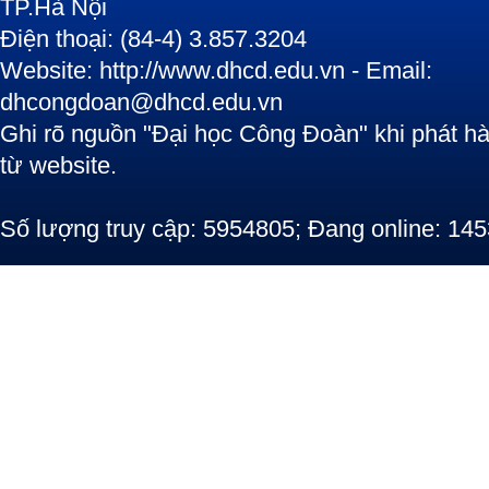
TP.Hà Nội
Điện thoại: (84-4) 3.857.3204
Website: http://www.dhcd.edu.vn - Email:
dhcongdoan@dhcd.edu.vn
Ghi rõ nguồn "Đại học Công Đoàn" khi phát hàn
từ website.
Số lượng truy cập: 5954805; Đang online: 145