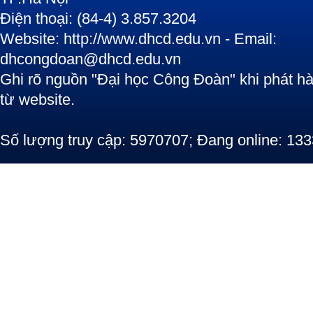
Điện thoại: (84-4) 3.857.3204
Website: http://www.dhcd.edu.vn - Email:
dhcongdoan@dhcd.edu.vn
Ghi rõ nguồn "Đại học Công Đoàn" khi phát hàn
từ website.
Số lượng truy cập: 5970707; Đang online: 133