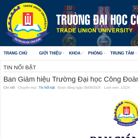
TRANG CHỦ
GIỚI THIỆU
KHOA
PHÒNG
TRUNG TÂM
TIN NỔI BẬT
Ban Giám hiệu Trường Đại học Công Đoà
Chi tiết
Chuyên mục:
Tin Nổi bật
Được đăng ngày 06/08/2024 Lượt xem: 13124