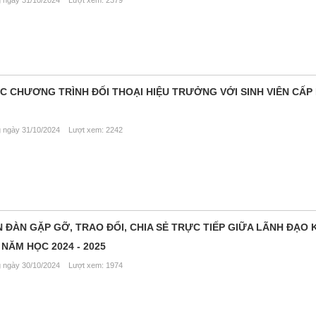
ngày 31/10/2024 Lượt xem: 2379
C CHƯƠNG TRÌNH ĐỐI THOẠI HIỆU TRƯỞNG VỚI SINH VIÊN CẤP
ngày 31/10/2024 Lượt xem: 2242
ỄN ĐÀN GẶP GỠ, TRAO ĐỔI, CHIA SẺ TRỰC TIẾP GIỮA LÃNH ĐẠO
 NĂM HỌC 2024 - 2025
ngày 30/10/2024 Lượt xem: 1974