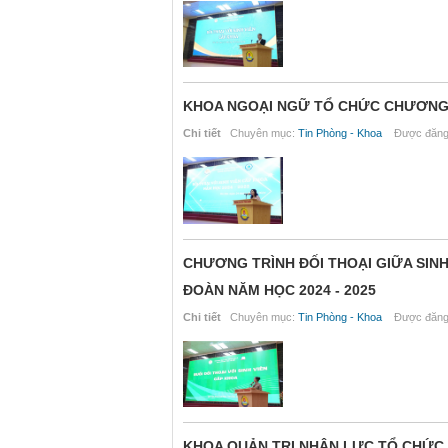
KHOA NGOẠI NGỮ TỔ CHỨC CHƯƠNG T
Chi tiết
Chuyên mục:
Tin Phòng - Khoa
Được đăng 
CHƯƠNG TRÌNH ĐỐI THOẠI GIỮA SIN
ĐOÀN NĂM HỌC 2024 - 2025
Chi tiết
Chuyên mục:
Tin Phòng - Khoa
Được đăng 
KHOA QUẢN TRỊ NHÂN LỰC TỔ CHỨC 