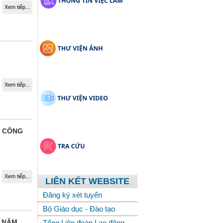
Xem tiếp...
Xem tiếp...
C CÔNG
Xem tiếp...
LIÊN KẾT WEBSITE
Đăng ký xét tuyển
Bộ Giáo dục - Đào tạo
N NĂM
Tổng Liên đoàn Lao động