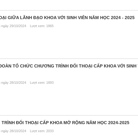
ẠI GIỮA LÃNH ĐẠO KHOA VỚI SINH VIÊN NĂM HỌC 2024 - 2025
ngày 29/10/2024 Lượt xem: 1865
OÀN TỔ CHỨC CHƯƠNG TRÌNH ĐỐI THOẠI CẤP KHOA VỚI SINH 
ngày 28/10/2024 Lượt xem: 1893
TRÌNH ĐỐI THOẠI CẤP KHOA MỞ RỘNG NĂM HỌC 2024-2025
ngày 28/10/2024 Lượt xem: 2033