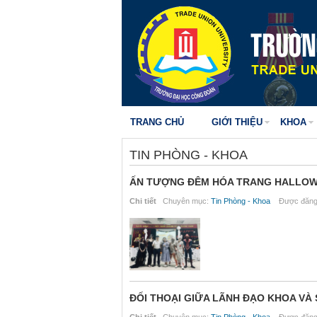
TRANG CHỦ
GIỚI THIỆU
KHOA
TIN PHÒNG - KHOA
ẤN TƯỢNG ĐÊM HÓA TRANG HALLOWE
Chi tiết
Chuyên mục:
Tin Phòng - Khoa
Được đăng 
ĐỐI THOẠI GIỮA LÃNH ĐẠO KHOA VÀ 