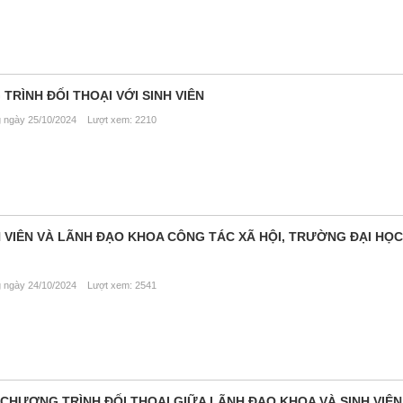
RÌNH ĐỐI THOẠI VỚI SINH VIÊN
ngày 25/10/2024 Lượt xem: 2210
H VIÊN VÀ LÃNH ĐẠO KHOA CÔNG TÁC XÃ HỘI, TRƯỜNG ĐẠI HỌ
ngày 24/10/2024 Lượt xem: 2541
CHƯƠNG TRÌNH ĐỐI THOẠI GIỮA LÃNH ĐẠO KHOA VÀ SINH VIÊ