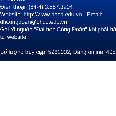
Điện thoại: (84-4) 3.857.3204
Website: http://www.dhcd.edu.vn - Email:
dhcongdoan@dhcd.edu.vn
Ghi rõ nguồn "Đại học Công Đoàn" khi phát hàn
từ website.
Số lượng truy cập: 5962032; Đang online: 405