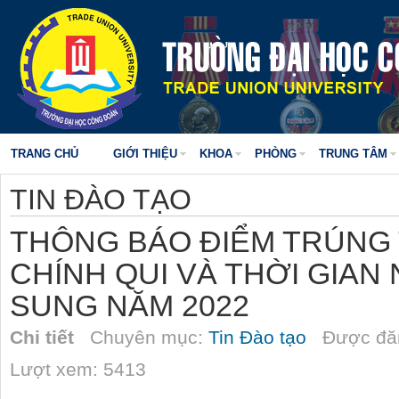
TRANG CHỦ
GIỚI THIỆU
KHOA
PHÒNG
TRUNG TÂM
TIN ĐÀO TẠO
THÔNG BÁO ĐIỂM TRÚNG 
CHÍNH QUI VÀ THỜI GIAN
SUNG NĂM 2022
Chi tiết
Chuyên mục:
Tin Đào tạo
Được đăn
Lượt xem: 5413