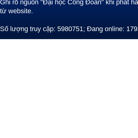
Ghi rõ nguồn "Đại học Công Đoàn" khi phát hàn
từ website.
Số lượng truy cập: 5980751; Đang online: 179