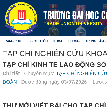
TRANG CHỦ
GIỚI THIỆU
KHOA
PHÒNG
TRUNG TÂM
TẠP CHÍ NGHIÊN CỨU KHO
TẠP CHÍ KINH TẾ LAO ĐỘNG SỐ
Chi tiết
Chuyên mục:
TẠP CHÍ NGHIÊN C
ĐOÀN
Được đăng ngày 03/07/2026 Lượt x
THƯ MỜI VIẾT BÀI CHO TẠP CH