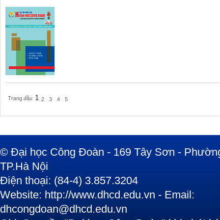
1
Trang đầu
2
3
4
5
© Đại học Công Đoàn - 169 Tây Sơn - Phường
TP.Hà Nội
Điện thoại: (84-4) 3.857.3204
Website: http://www.dhcd.edu.vn - Email:
dhcongdoan@dhcd.edu.vn