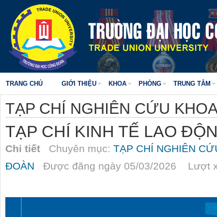
TRANG CHỦ
GIỚI THIỆU
KHOA
PHÒNG
TRUNG TÂM
TẠP CHÍ NGHIÊN CỨU KHO
TẠP CHÍ KINH TẾ LAO ĐỘN
Chi tiết
Chuyên mục:
TẠP CHÍ NGHIÊN C
ĐOÀN
Được đăng ngày 05/03/2026 Lượt x