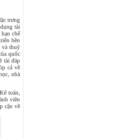
ặc trưng
 dụng tài
, hạn chế
triển bền
 và thuỷ
 của quốc
 tài đáp
óp cả về
 học, nhà
Kế toán,
ành viên
p cận về