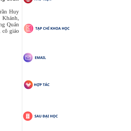
Trần Huy
 Khánh,
òng Quản
 cô giáo