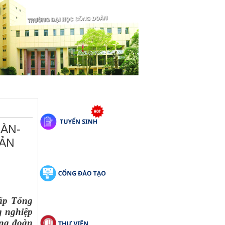
OÀN-
SẢN
cấp Tổng
g nghiệp
ông đoàn