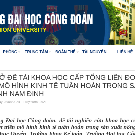
PHÒNG
TRUNG TÂM
ĐOÀN THỂ
TÀI NGUYÊN
LIÊN HỆ
Ở ĐÊ TÀI KHOA HỌC CẤP TỔNG LIÊN Đ
 MÔ HÌNH KINH TẾ TUẦN HOÀN TRONG 
NH NAM ĐỊNH
y 25/04/2024 Lượt xem: 2921
ng Đại học Công đoàn, đề tài nghiên cứu khoa học 
t triển mô hình kinh tế tuần hoàn trong sản xuất nôn
hục Quyên, Trưởng khoa Kế toán, Trường Đại học C