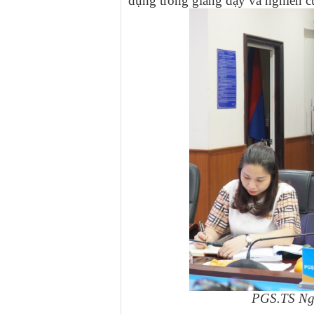
dụng trong giảng dạy và nghiên 
PGS.TS Ngu