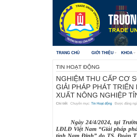
TRANG CHỦ
GIỚI THIỆU
KHOA
TIN HOẠT ĐỘNG
NGHIỆM THU CẤP CƠ S
GIẢI PHÁP PHÁT TRIỂN
XUẤT NÔNG NGHIỆP TỈ
Chi tiết
Chuyên mục:
Tin Hoạt động
Được đăng ngà
Ngày 24/4/2024, tại Trườ
LĐLĐ Việt Nam
“Giải pháp phá
tỉnh Nam Định” do TS. Đoàn T