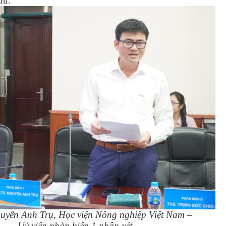
cứu.
yễn Anh Trụ, Học viện Nông nghiệp Việt Nam –
Uỷ viên phản biện 1 nhận xét