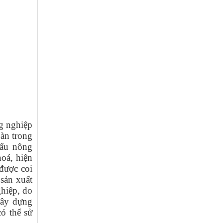
g nghiệp
oàn trong
cấu nông
hoá, hiện
được coi
sản xuất
ghiệp, do
xây dựng
có thể sử