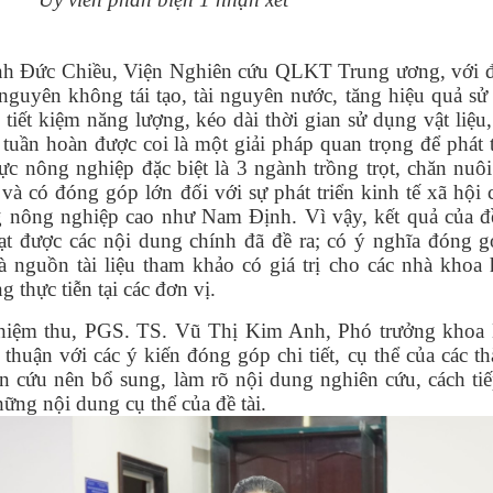
nh Đức Chiều, Viện Nghiên cứu QLKT Trung ương, với đ
 nguyên không tái tạo, tài nguyên nước, tăng hiệu quả sử
 tiết kiệm năng lượng, kéo dài thời gian sử dụng vật liệu
ế tuần hoàn được coi là một giải pháp quan trọng để phát 
c nông nghiệp đặc biệt là 3 ngành trồng trọt, chăn nuôi
và có đóng góp lớn đối với sự phát triển kinh tế xã hội
ng nông nghiệp cao như Nam Định. Vì vậy, kết quả của đề
ạt được các nội dung chính đã đề ra; có ý nghĩa đóng g
là nguồn tài liệu tham khảo có giá trị cho các nhà khoa
 thực tiễn tại các đơn vị.
hiệm thu, PGS. TS. Vũ Thị Kim Anh, Phó trưởng khoa 
uận với các ý kiến đóng góp chi tiết, cụ thể của các th
 cứu nên bổ sung, làm rõ nội dung nghiên cứu, cách tiế
ững nội dung cụ thể của đề tài.