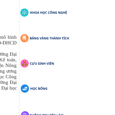
 mô hình
/QĐ-ĐHCĐ
ường Đại
Kế toán,
iện Nông
ung ương
học Công
ường Đại
 Đại học