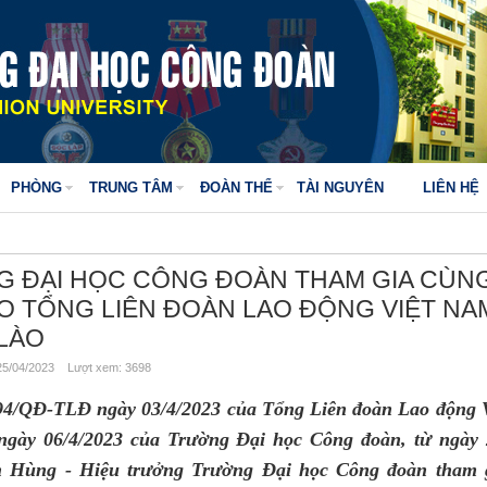
PHÒNG
TRUNG TÂM
ĐOÀN THỂ
TÀI NGUYÊN
LIÊN HỆ
 ĐẠI HỌC CÔNG ĐOÀN THAM GIA CÙN
AO TỔNG LIÊN ĐOÀN LAO ĐỘNG VIỆT NA
 LÀO
5/04/2023 Lượt xem: 3698
94/QĐ-TLĐ ngày 03/4/2023 của Tổng Liên đoàn Lao động V
gày 06/4/2023 của Trường Đại học Công đoàn,
 từ ngày 
 Hùng - Hiệu trưởng Trường Đại học Công đoàn tham g