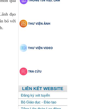
 món quà 
Lãnh đạo 
n bó với 
h.
LIÊN KẾT WEBSITE
Đăng ký xét tuyển
Bộ Giáo dục - Đào tạo
Tổng Liên đoàn Lao động