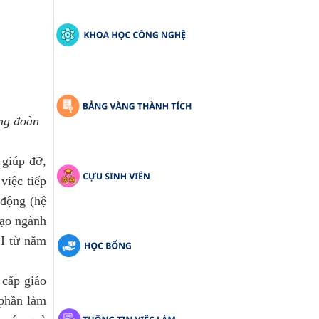
g đoàn 
giúp đỡ, 
iệc tiếp 
động (hệ 
ạo ngành 
I từ năm 
ấp giáo 
phần làm 