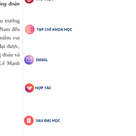
ng đoàn 
 trưởng 
 Nam đến 
niềm vui 
ạt được, 
 đoàn và 
Lê Mạnh 