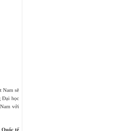
t Nam sẽ 
 Đại học 
 Nam với 
 Quốc tế