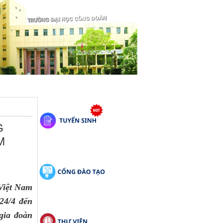
G
M
iệt Nam 
24/4 đến 
ia đoàn 