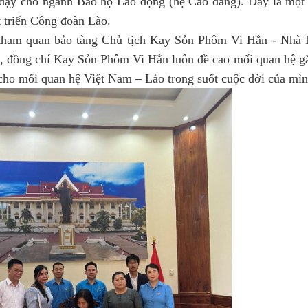
 dạy cho ngành Bảo hộ Lao động (hệ Cao đẳng). Đây là một
t triển Công đoàn Lào. 
 tham quan bảo tàng Chủ tịch Kay Sỏn Phôm Vi Hẳn - Nhà 
 đồng chí 
Kay Sỏn Phôm Vi Hẳn
 luôn đề cao mối quan hệ gắ
ho mối quan hệ Việt Nam – Lào trong suốt cuộc đời của mìn