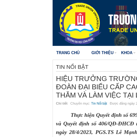
TRANG CHỦ
GIỚI THIỆU
KHOA
TIN NỔI BẬT
HIỆU TRƯỞNG TRƯỜNG
ĐOÀN ĐẠI BIỂU CẤP C
THĂM VÀ LÀM VIỆC TẠI
Chi tiết
Chuyên mục:
Tin Nổi bật
Được đăng ngày 2
Thực hiện Quyết định số 69
và Quyết định số 406/QĐ-ĐHCĐ n
ngày 28/4/2023, PGS.TS Lê Mạnh