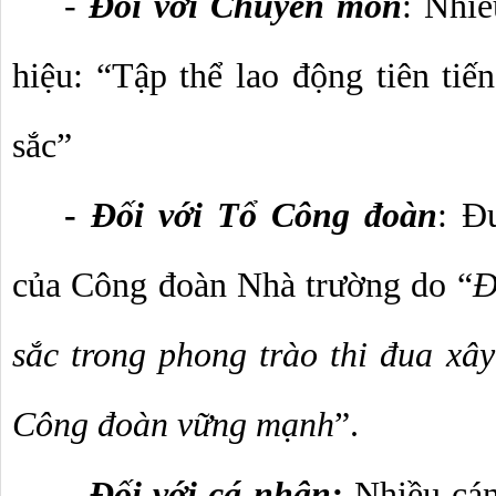
- 
Đối với Chuyên môn
: Nhiề
hiệu: “Tập thể lao động tiên tiến
sắc”
- 
Đối với Tổ Công đoàn
: Đ
của Công đoàn Nhà trường do “
Đ
sắc trong phong trào thi đua xây
Công đoàn vững mạnh
”.
- Đối với cá nhân:
 Nhiều cán