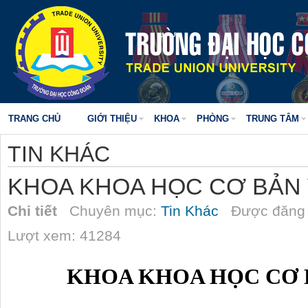
TRANG CHỦ
GIỚI THIỆU
KHOA
PHÒNG
TRUNG TÂM
TIN KHÁC
KHOA KHOA HỌC CƠ BẢN 
Chi tiết
Chuyên mục:
Tin Khác
Được đăng 
Lượt xem: 41284
KHOA KHOA HỌC CƠ BA