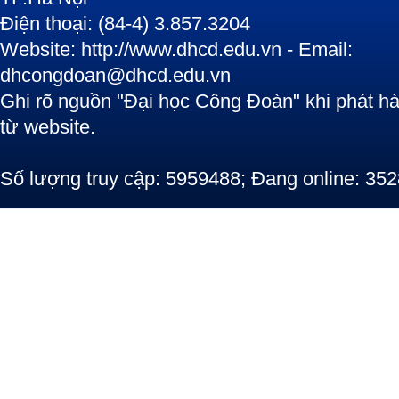
Điện thoại: (84-4) 3.857.3204
Website: http://www.dhcd.edu.vn - Email:
dhcongdoan@dhcd.edu.vn
Ghi rõ nguồn "Đại học Công Đoàn" khi phát hàn
từ website.
Số lượng truy cập: 5959488; Đang online: 352