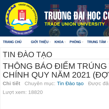
TRANG CHỦ
GIỚI THIỆU
KHOA
PHÒNG
TRUNG TÂM
TIN ĐÀO TẠO
THÔNG BÁO ĐIỂM TRÚNG 
CHÍNH QUY NĂM 2021 (ĐỢT
Chi tiết
Chuyên mục:
Tin Đào tạo
Được đăn
Lượt xem: 18820