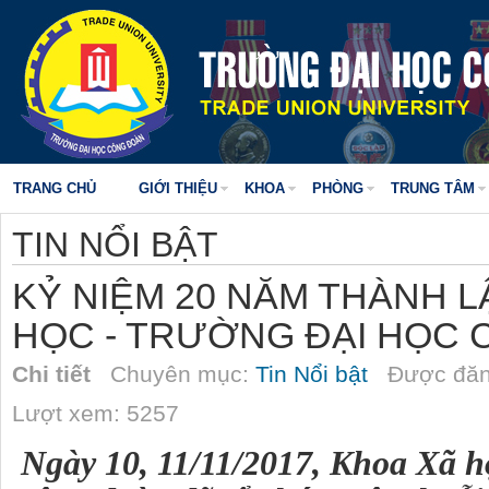
TRANG CHỦ
GIỚI THIỆU
KHOA
PHÒNG
TRUNG TÂM
TIN NỔI BẬT
KỶ NIỆM 20 NĂM THÀNH L
HỌC - TRƯỜNG ĐẠI HỌC
Chi tiết
Chuyên mục:
Tin Nổi bật
Được đăn
Lượt xem: 5257
Ngày 10, 11/11/2017, Khoa Xã h