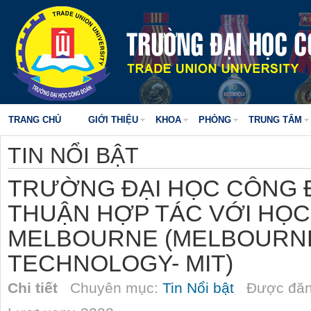
TRANG CHỦ
GIỚI THIỆU
KHOA
PHÒNG
TRUNG TÂM
TIN NỔI BẬT
TRƯỜNG ĐẠI HỌC CÔNG 
THUẬN HỢP TÁC VỚI HỌC
MELBOURNE (MELBOURNE
TECHNOLOGY- MIT)
Chi tiết
Chuyên mục:
Tin Nổi bật
Được đăn