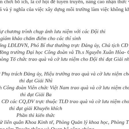
n chơi bổ ích, là cơ hội để tuyên truyền, nâng cao nhận thức
lá và ý nghĩa của việc xây dựng môi trường làm việc không k
ự chương trình chụp ảnh lưu niệm với các Đội thi
giám khảo chấm điểm cho các thí sinh
ổng LĐLĐVN, Phó Bí thư thường trực Đảng ủy, Chủ tịch CĐ
đồng trường Đại học Công đoàn và Th.s Nguyễn Xuân Hòa- C
òng Tổ chức trao quà và cờ lưu niệm cho Đội thi đạt Giải n
Phụ trách Đảng ủy, Hiệu trưởng trao quà và cờ lưu niệm ch
thi đạt Giải Nhì
h Công đoàn Viên chức Việt Nam trao quà và cờ lưu niệm ch
thi đạt Giải Ba
CĐ các CQ,ĐV trực thuộc TLĐ trao quà và cờ lưu niệm cho
thi đạt giải Khuyến khích
Phần thi kiến thức
từ liên quân Khoa Kinh tế, Phòng Quản lý khoa học, Phòng T