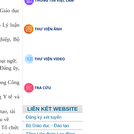
 Giáo dục
a Lý luận
ghiệp, Bộ
oại ngữ;
 Đảng ủy,
hòng Công
 Y tế và
LIÊN KẾT WEBSITE
tạo, tài
Đăng ký xét tuyển
ểu về
Bộ Giáo dục - Đào tạo
n Tổ chức
Tổng Liên đoàn Lao động