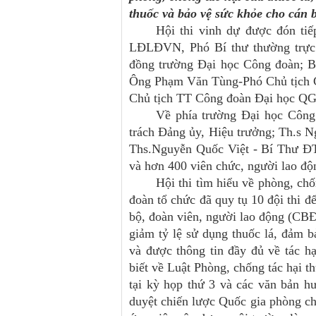
thuốc và bảo vệ sức khỏe cho cán 
Hội thi vinh dự được đón ti
LĐLĐVN, Phó Bí thư thường trực
đồng trường Đại học Công đoàn; B
Ông Phạm Văn Tùng-Phó Chủ tịch 
Chủ tịch TT Công đoàn Đại học 
Về phía trường Đại học Công
trách Đảng ủy, Hiệu trưởng; Th.s 
Ths.Nguyễn Quốc Việt - Bí Thư ĐT
và hơn 400 viên chức, người lao độ
Hội thi tìm hiểu về phòng, ch
đoàn tổ chức đã quy tụ 10 đội thi 
bộ, đoàn viên, người lao động (CB
giảm tỷ lệ sử dụng thuốc lá, đảm 
và được thông tin đầy đủ về tác 
biết về Luật Phòng, chống tác hại
tại kỳ họp thứ 3 và các văn bản 
duyệt chiến lược Quốc gia phòng c