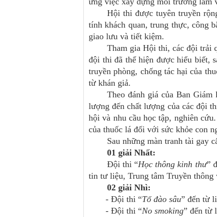
ứng việc xây dựng môi trường làm vi
Hội thi được tuyên truyền r
tính khách quan, trung thực, công bằ
giao lưu và tiết kiệm.
Tham gia Hội thi, các đội trải
đội thi đã thể hiện được hiểu biết,
truyền phòng, chống tác hại của thu
từ khán giả.
Theo đánh giá của Ban Giám k
lượng đến chất lượng của các đội th
hội và nhu cầu học tập, nghiên cứu.
của thuốc lá đối với sức khỏe con n
Sau những màn tranh tài gay c
01 giải Nhất:
Đội thi “
Học thông kinh thư
” 
tin tư liệu, Trung tâm Truyền thôn
02 giải Nhì:
- Đội thi “
Tổ đào sâu
” đến từ 
- Đội thi “
No smoking
” đến từ 