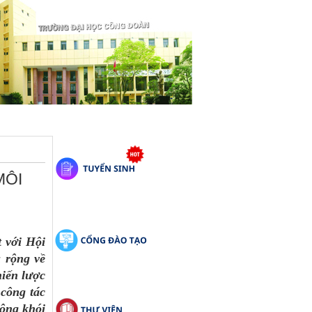
MÔI
 với Hội
u rộng về
hiến lược
công tác
hông khói