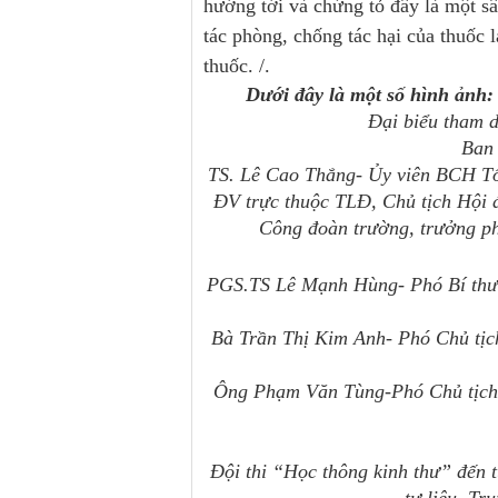
hướng tới và chứng tỏ đây là một sâ
tác phòng, chống tác hại của thuốc 
thuốc. /.
Dưới đây là một số hình ảnh:
Đại biểu tham d
Ban 
TS. Lê Cao Thắng- Ủy viên BCH T
ĐV trực thuộc TLĐ, Chủ tịch Hội 
Công đoàn trường, trưởng ph
PGS.TS Lê Mạnh Hùng- Phó Bí thư 
Bà Trần Thị Kim Anh- Phó Chủ tịc
Ông Phạm Văn Tùng-Phó Chủ tịch 
Đội thi “Học thông kinh thư” đến 