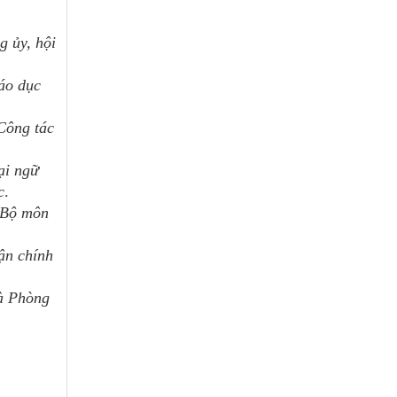
g ủy, hội
áo dục
Công tác
ại ngữ
c
.
, Bộ môn
ận chính
và Phòng