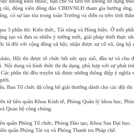
ệc không khói thuốc, hạn chế và tiến tới không sử dụng thuố
ộng rãi, động viên đông đảo CBĐVNLĐ tham gia hưởng ứng,
ng, có sự lan tỏa trong toàn Trường và diễn ra trên tinh thần
 qua 3 phần thi: Kiến thức, Tài năng và Hùng biện. Ở mỗi phần
 sáng tạo và đưa ra nhiều ý tưởng mới, giải pháp thiết thực n
ốc lá đối với cộng đồng xã hội; nhận được sự cổ vũ, ủng hộ n
hảo, Hội thi được tổ chức hết sức quy mô, đầu tư và chu đ
i. Nội dung và hình thức thi đa dạng, phù hợp với sự phát tri
 Các phần thi đều truyền tải được những thông điệp ý nghĩa v
gười.
ấn, Ban Tổ chức đã công bố giải thưởng dành cho các đội thi
đến từ liên quân Khoa Kinh tế, Phòng Quản lý khoa học, Ph
g và Quan hệ công chúng.
liên quân Phòng Tổ chức, Phòng Đào tạo, Khoa Sau Đại học.
liên quân Phòng Tài vụ và Phòng Thanh tra Pháp chế.