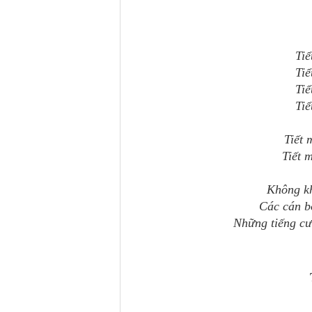
Ti
Ti
Ti
Ti
Tiết 
Tiết 
Không kh
Các cán bộ
Những tiếng cườ