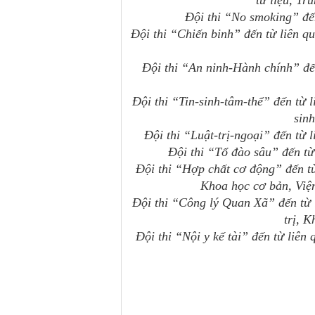
tư liệu, T
Đội thi “No smoking” đế
Đội thi “Chiến binh” đến từ liên 
Đội thi “An ninh-Hành chính” đ
Đội thi “Tin-sinh-tâm-thể” đến từ
sin
Đội thi “Luật-trị-ngoại” đến từ
Đội thi “Tổ đào sâu” đến t
Đội thi “Hợp chất cơ động” đến t
Khoa học cơ bản, Viện
Đội thi “Công lý Quan Xã” đến từ
trị, 
Đội thi “Nội y kế tài” đến từ liê