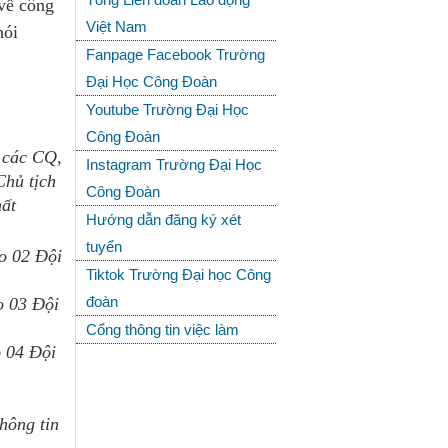
 về công
Việt Nam
hói
Fanpage Facebook Trường
Đại Học Công Đoàn
Youtube Trường Đại Học
Công Đoàn
 các CQ,
Instagram Trường Đại Học
hủ tịch
Công Đoàn
hất
Hướng dẫn đăng ký xét
tuyển
o 02 Đội
Tiktok Trường Đại học Công
đoàn
o 03 Đội
Cổng thông tin việc làm
 04 Đội
hông tin