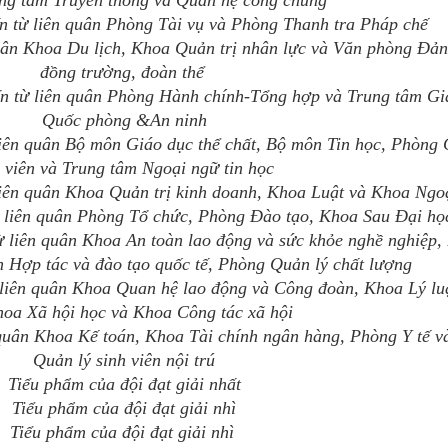
rung tâm Truyền thông và Quan hệ công chúng
n từ liên quân Phòng Tài vụ và Phòng Thanh tra Pháp chế
quân Khoa Du lịch, Khoa Quản trị nhân lực và Văn phòng Đản
đồng trường, đoàn thể
ến từ liên quân Phòng Hành chính-Tổng hợp và Trung tâm Gi
Quốc phòng &An ninh
 liên quân Bộ môn Giáo dục thể chất, Bộ môn Tin học, Phòng 
h viên và Trung tâm Ngoại ngữ tin học
 liên quân Khoa Quản trị kinh doanh, Khoa Luật và Khoa Ngo
ừ liên quân Phòng Tổ chức, Phòng Đào tạo, Khoa Sau Đại họ
ừ liên quân Khoa An toàn lao động và sức khỏe nghề nghiệp
 Hợp tác và đào tạo quốc tế, Phòng Quản lý chất lượng
 liên quân Khoa Quan hệ lao động và Công đoàn, Khoa Lý lu
Khoa Xã hội học và Khoa Công tác xã hội
n quân Khoa Kế toán, Khoa Tài chính ngân hàng, Phòng Y tế 
Quản lý sinh viên nội trú
Tiểu phẩm của
đội đạt giải nhất
Tiểu phẩm của
đội
đạt giải nhì
Tiểu phẩm của
đội
đạt giải nhì