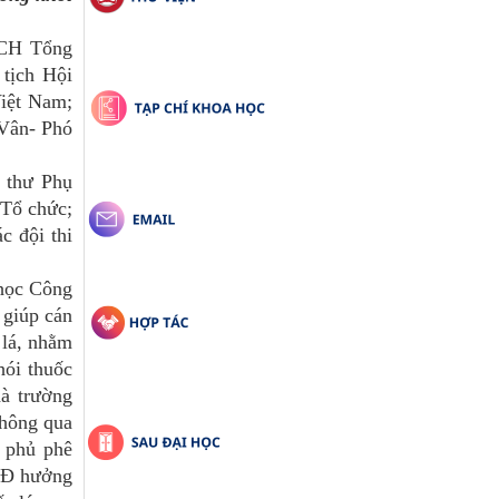
BCH Tổng
tịch Hội
iệt Nam;
Vân- Phó
 thư Phụ
 Tổ chức;
c đội thi
 học Công
 giúp cán
 lá, nhằm
hói thuốc
hà trường
thông qua
h phủ phê
NLĐ hưởng