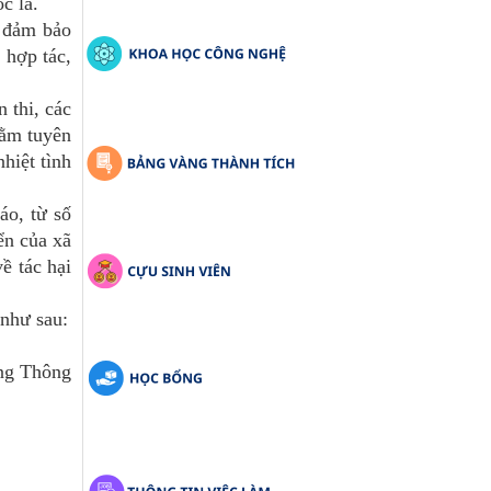
c lá.
 đảm bảo
 hợp tác,
 thi, các
hằm tuyên
hiệt tình
áo, từ số
ển của xã
ề tác hại
 như sau:
òng Thông