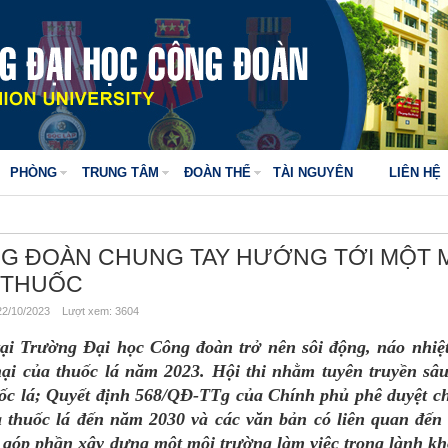
PHÒNG
TRUNG TÂM
ĐOÀN THỂ
TÀI NGUYÊN
LIÊN HỆ
G ĐOÀN CHUNG TAY HƯỚNG TỚI MỘT 
 THUỐC
2/10/2023 Lượt xem: 3604
tại Trường Đại học Công đoàn trở nên sôi động, náo nhiệt
hại của thuốc lá năm 2023. Hội thi nhằm tuyên truyền sâ
uốc lá; Quyết định 568/QĐ-TTg của Chính phủ phê duyệt c
 thuốc lá đến năm 2030 và các văn bản có liên quan đến 
; góp phần xây dựng một môi trường làm việc trong lành k