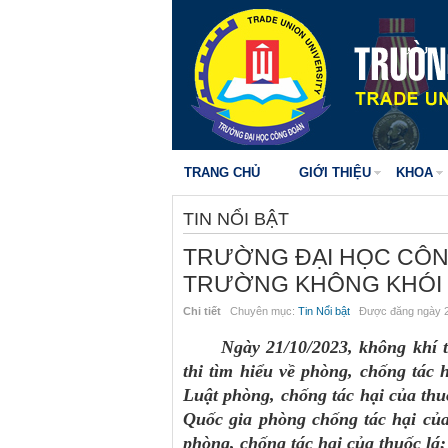
TRANG CHỦ
GIỚI THIỆU
KHOA
TIN NỔI BẬT
TRƯỜNG ĐẠI HỌC CÔN
TRƯỜNG KHÔNG KHÓI
Chi tiết
Chuyên mục:
Tin Nổi bật
Được đăng ngày 2
Ngày 21/10/2023, không khí 
thi tìm hiểu về phòng, chống tác 
Luật phòng, chống tác hại của th
Quốc gia phòng chống tác hại của
phòng, chống tác hại của thuốc lá