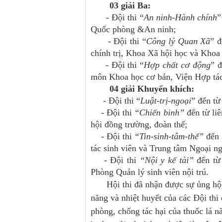
03 giải Ba:
- Đội thi “
An ninh-Hành chính
”
Quốc phòng &An ninh;
- Đội thi “
Công lý Quan Xã
” 
chính trị, Khoa Xã hội học và Khoa
- Đội thi “
Hợp chất cơ động
” 
môn Khoa học cơ bản, Viện Hợp tác 
04 giải Khuyến khích:
- Đội thi “
Luật-trị-ngoại
” đến t
- Đội thi
“Chiến binh”
đến từ li
hội đồng trường, đoàn thể;
- Đội thi
“Tin-sinh-tâm-thể”
đến 
tác sinh viên và Trung tâm Ngoại ng
-
Đội thi
“Nội y kế tài”
đến từ 
Phòng Quản lý sinh viên nội trú.
Hội thi đã nhận được sự ủng hộ, 
năng và nhiệt huyết của các Đội thi 
phòng, chống tác hại của thuốc lá n