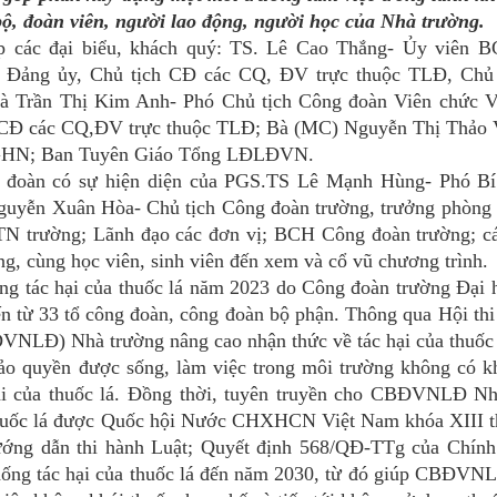
bộ, đoàn viên, người lao động, người học của Nhà trường.
ếp các đại biểu, khách quý: TS. Lê Cao Thắng- Ủy viên 
 Đảng ủy, Chủ tịch CĐ các CQ, ĐV trực thuộc TLĐ, Chủ 
à Trần Thị Kim Anh- Phó Chủ tịch Công đoàn Viên chức V
CĐ các CQ,ĐV trực thuộc TLĐ; Bà (MC) Nguyễn Thị Thảo 
QGHN; Ban Tuyên Giáo Tổng LĐLĐVN.
 đoàn có sự hiện diện của PGS.TS Lê Mạnh Hùng- Phó Bí
Nguyễn Xuân Hòa- Chủ tịch Công đoàn trường, trưởng phòng
N trường; Lãnh đạo các đơn vị; BCH Công đoàn trường; cá
ng, cùng học viên, sinh viên đến xem và cổ vũ chương trình.
ống tác hại của thuốc lá năm 2023 do Công đoàn trường Đại
đến từ 33 tổ công đoàn, công đoàn bộ phận.
Thông qua Hội thi
ĐVNLĐ) Nhà trường nâng cao nhận thức về tác hại của thuốc
bảo quyền được sống, làm việc trong môi trường không có k
hại của thuốc lá. Đồng thời, tuyên truyền cho CBĐVNLĐ N
 thuốc lá được Quốc hội Nước CHXHCN Việt Nam khóa XIII 
hướng dẫn thi hành Luật; Quyết định 568/QĐ-TTg của Chín
hống tác hại của thuốc lá đến năm 2030, từ đó giúp CBĐV