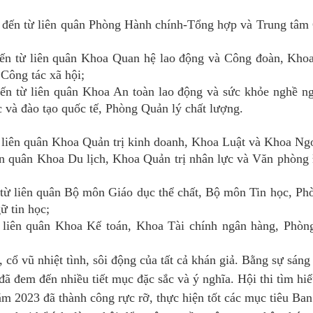
 đến từ liên quân Phòng Hành chính-Tổng hợp và Trung tâm
đến từ liên quân Khoa Quan hệ lao động và Công đoàn, Kho
 Công tác xã hội;
đến từ liên quân Khoa An toàn lao động và sức khỏe nghề n
và đào tạo quốc tế, Phòng Quản lý chất lượng.
ừ liên quân Khoa Quản trị kinh doanh, Khoa Luật và Khoa Ng
ên quân Khoa Du lịch, Khoa Quản trị nhân lực và Văn phòng
từ liên quân Bộ môn Giáo dục thể chất, Bộ môn Tin học, P
ữ tin học;
liên quân Khoa Kế toán, Khoa Tài chính ngân hàng, Phòng
cổ vũ nhiệt tình, sôi động của tất cả khán giả. Bằng sự sáng 
đã đem đến nhiều tiết mục đặc sắc và ý nghĩa. Hội thi tìm hi
ăm 2023 đã thành công rực rỡ, thực hiện tốt các mục tiêu Ba